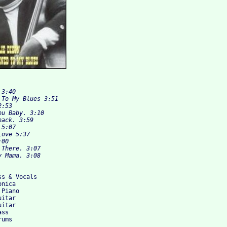
3:40

To My Blues 3:51

:53

u Baby. 3:10

ack. 3:59

5:07

ove 5:37

00

There. 3:07

s & Vocals  

nica

Piano   

itar

itar 

ss
