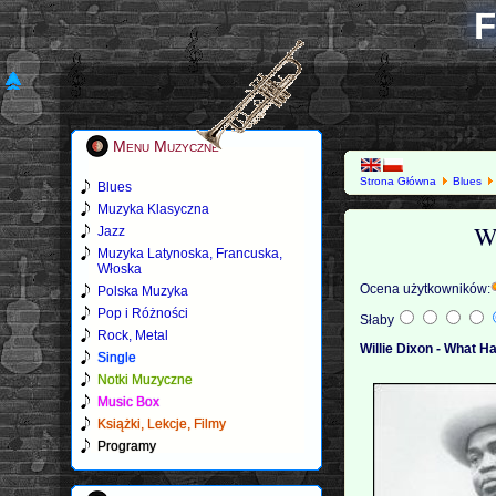
F
Menu Muzyczne
Strona Główna
Blues
Blues
Muzyka Klasyczna
W
Jazz
Muzyka Latynoska, Francuska,
Włoska
Ocena użytkowników:
Polska Muzyka
Pop i Różności
Słaby
Rock, Metal
Willie Dixon - What 
Single
Notki Muzyczne
Music Box
Książki, Lekcje, Filmy
Programy