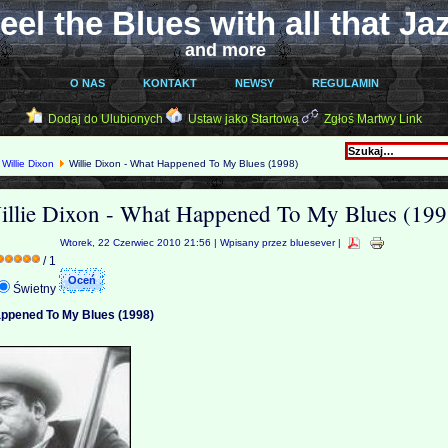
eel the Blues with all that Ja
and more
O NAS
KONTAKT
NEWSY
REGULAMIN
Dodaj do Ulubionych
Ustaw jako Startową
Zgłoś Martwy Link
Willie Dixon
Willie Dixon - What Happened To My Blues (1998)
illie Dixon - What Happened To My Blues (199
Wtorek, 22 Czerwiec 2010 21:56 | Wpisany przez bluesever |
/ 1
Świetny
Happened To My Blues (1998)