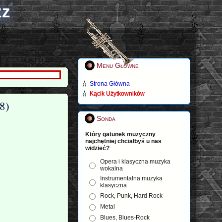
zz
Menu Główne
Strona Główna
Kącik Użytkowników
8)
Sonda
Który gatunek muzyczny
najchętniej chciałbyś u nas
widzieć?
Opera i klasyczna muzyka
wokalna
Instrumentalna muzyka
klasyczna
Rock, Punk, Hard Rock
Metal
Blues, Blues-Rock