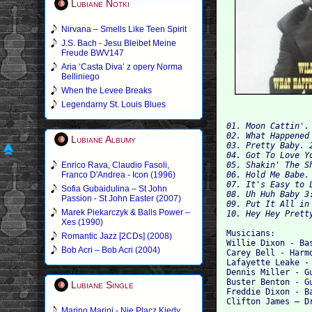
Lubiane Notki
Nirvana – Smells Like Teen Spirit
J.S. Bach - Jesu Bleibet Meine
Freude BWV147
Aria ‘Casta Diva’ z opery Norma
Belliniego
When the Levee Breaks
Legendarny St. Louis Blues
01. Moon Cattin'. 
02. What Happened 
Lubiane Albumy
03. Pretty Baby. 2
04. Got To Love Yo
Enrico Rava, Claudio Fasoli,
05. Shakin' The Sh
Franco D'Andrea - Icon (1996)
06. Hold Me Babe. 
07. It's Easy to L
Sofia Gubaidulina – St John
08. Uh Huh Baby 3:
Passion - St John Easter (2007)
09. Put It All in 
Marek Piekarczyk & Balls Power –
Xes (1990)
Musicians:

Romantic Jazz [2CDs] (2008)
Willie Dixon - Bas
Bob Acri – Bob Acri (2004)
Carey Bell - Harmo
Lafayette Leake - 
Dennis Miller - Gu
Buster Benton - Gu
Lubiane Single
Freddie Dixon - Ba
Marino Marini - Nie Placz Kiedy