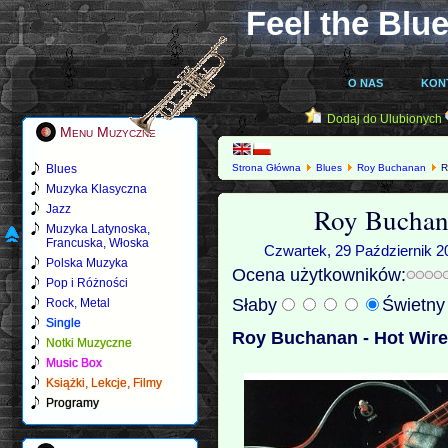
Feel the Blue
O NAS
KON
Dodaj do Ulubionych
Menu Muzyczne
Blues
Strona Główna
Blues
Roy Buchanan
R
Muzyka Klasyczna
Roy Buchan
Jazz
Muzyka Latynoska,
Francuska, Włoska
Czwartek, 29 Październik 2
Polska Muzyka
Ocena użytkowników:
Pop i Różności
Słaby
Świetn
Rock, Metal
Single
Roy Buchanan - Hot Wire
Notki Muzyczne
Music Box
Książki, Lekcje, Filmy
Programy