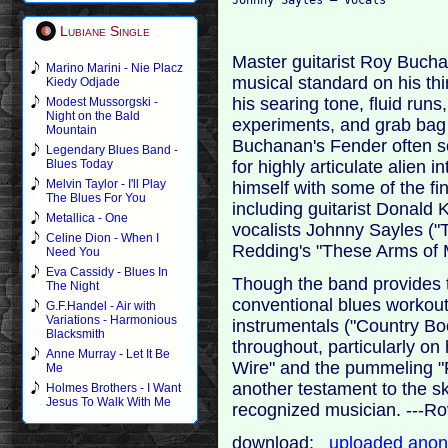
Lubiane Single
Master guitarist Roy Bucha
Marino Marini - Nie Placz
musical standard on his th
Kiedy Odjade
his searing tone, fluid ru
Modest Mussorgski -
Night on the Bald
experiments, and grab bag 
Mountain
Buchanan's Fender often so
Legendary Blues Band -
for highly articulate alien 
Blues Today
Melvin Taylor - I'll Play
himself with some of the fi
The Blues For You
including guitarist Donald 
Metallica - One
vocalists Johnny Sayles ("T
Celine Dion - When I
Redding's "These Arms of 
Need You
Eva Cassidy - Blues In
Though the band provides 
The Night
conventional blues workout
G.F.Handel - Air with
Variations - Harmonious
instrumentals ("Country Boo
Blacksmith
throughout, particularly on
Anne Murray - Let It Be
Wire" and the pummeling "
Me
another testament to the ski
Holmes Brothers - I Want
Jesus To Walk With Me
recognized musician. ---Ro
download:
uploaded
anon