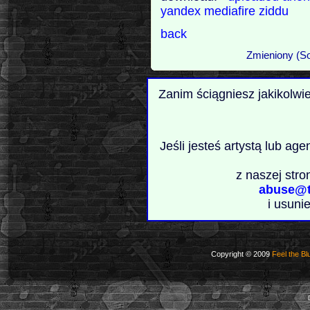
yandex
mediafire
ziddu
back
Zmieniony (So
Zanim ściągniesz jakikolwi
Jeśli jesteś artystą lub ag
z naszej stro
abuse@t
i usuni
Copyright © 2009
Feel the Bl