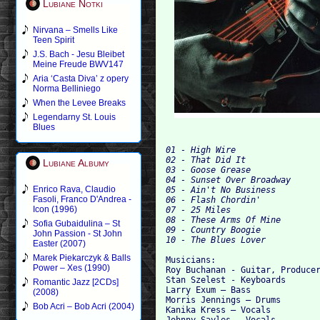
Lubiane Notki
Nirvana – Smells Like
Teen Spirit
J.S. Bach - Jesu Bleibet
Meine Freude BWV147
Aria ‘Casta Diva’ z opery
Norma Belliniego
When the Levee Breaks
Legendarny St. Louis
Blues
01 - High Wire 

02 - That Did It 

Lubiane Albumy
03 - Goose Grease 

04 - Sunset Over Broadway 

Enrico Rava, Claudio
05 - Ain't No Business 

Fasoli, Franco D'Andrea -
06 - Flash Chordin' 

Icon (1996)
07 - 25 Miles 

08 - These Arms Of Mine 

Sofia Gubaidulina – St
09 - Country Boogie 

John Passion - St John
Easter (2007)
Marek Piekarczyk & Balls
Musicians:

Power – Xes (1990)
Roy Buchanan - Guitar, Producer
Stan Szelest - Keyboards

Romantic Jazz [2CDs]
Larry Exum – Bass

(2008)
Morris Jennings – Drums

Bob Acri – Bob Acri (2004)
Kanika Kress – Vocals
