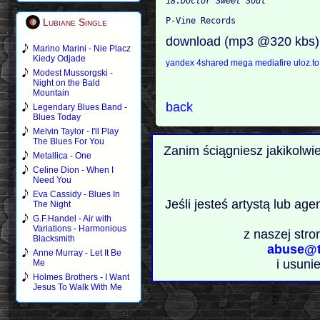
Lubiane Single
download (mp3 @320 kbs)
Marino Marini - Nie Placz
Kiedy Odjade
yandex
4shared
mega
mediafire
uloz.t
Modest Mussorgski -
Night on the Bald
Mountain
back
Legendary Blues Band -
Blues Today
Melvin Taylor - I'll Play
The Blues For You
Zanim ściągniesz jakikolwi
Metallica - One
Celine Dion - When I
Need You
Eva Cassidy - Blues In
Jeśli jesteś artystą lub ag
The Night
G.F.Handel - Air with
Variations - Harmonious
z naszej stro
Blacksmith
abuse@t
Anne Murray - Let It Be
i usuni
Me
Holmes Brothers - I Want
Jesus To Walk With Me