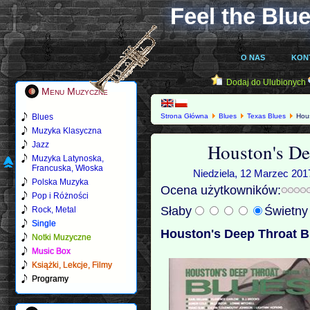
Feel the Blue
O NAS
KON
Dodaj do Ulubionych
Menu Muzyczne
Blues
Strona Główna
Blues
Texas Blues
Hous
Muzyka Klasyczna
Houston's De
Jazz
Muzyka Latynoska,
Francuska, Włoska
Niedziela, 12 Marzec 201
Polska Muzyka
Ocena użytkowników:
Pop i Różności
Słaby
Świetn
Rock, Metal
Single
Houston's Deep Throat B
Notki Muzyczne
Music Box
Książki, Lekcje, Filmy
Programy