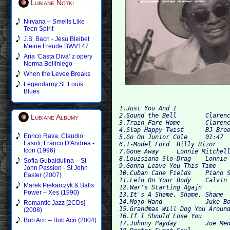
Lubiane Notki
Nirvana – Smells Like
Teen Spirit
J.S. Bach - Jesu Bleibet
Meine Freude BWV147
Aria ‘Casta Diva’ z opery
Norma Belliniego
When the Levee Breaks
Legendarny St. Louis
Blues
1.Just You And I		Earl Gilliam 	03:22

2.Sound the Bell	Clarence Garlow 	02:40

Lubiane Albumy
3.Train Fare Home	Clarence Garlow 	02:26

4.Slap Happy Twist	BJ Brooks 	02:22

Enrico Rava, Claudio
5.Go On	Junior Cole 	01:47

Fasoli, Franco D'Andrea -
6.T-Model Ford	Billy Bizor 	04:37

Icon (1996)
7.Gone Away	Lonnie Mitchell 	02:21

8.Louisiana Slo-Drag	Lonnie Mitchell 	02:13

Sofia Gubaidulina – St
9.Gonna Leave You This Time	Piano Slim 	02:26

John Passion - St John
10.Cuban Cane Fields	Piano Slim 	02:11

Easter (2007)
11.Lein On Your Body	Calvin "Loudmouth" Johnson 	02:29

Marek Piekarczyk & Balls
12.War's Starting Agajn		Lightnin' Hopkins 	00:28

Power – Xes (1990)
13.It's A Shame, Shame, Shame		Juke Boy Bonner 	02:55	

14.Mojo Hand		Juke Boy Bonner 	02:56

Romantic Jazz [2CDs]
15.Grandmas Will Dog You Around	Juke Boy Bonner 	02:38
(2008)
16.If I Should Lose You		Guitar Slim 	02:10

Bob Acri – Bob Acri (2004)
17.Johnny Payday	Joe Medwick 	02:30
