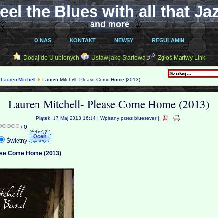
eel the Blues with all that Ja
and more
O NAS
KONTAKT
NEWSY
REGULAMIN
Dodaj do Ulubionych
Ustaw jako Startową
Zgłoś Martwy Link
Lauren Mitchell
Lauren Mitchell- Please Come Home (2013)
Lauren Mitchell- Please Come Home (2013)
Piątek, 17 Maj 2013 16:14 | Wpisany przez bluesever |
/ 0
Świetny
ease Come Home (2013)