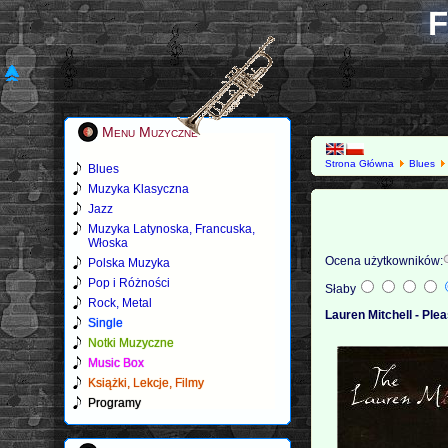
F
Menu Muzyczne
Strona Główna
Blues
Blues
Muzyka Klasyczna
Jazz
Muzyka Latynoska, Francuska,
Włoska
Ocena użytkowników:
Polska Muzyka
Pop i Różności
Słaby
Rock, Metal
Lauren Mitchell - Pl
Single
Notki Muzyczne
Music Box
Książki, Lekcje, Filmy
Programy