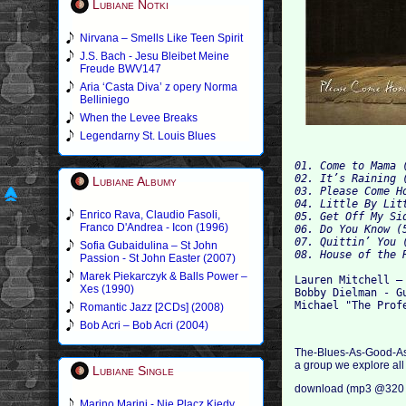
Lubiane Notki
Nirvana – Smells Like Teen Spirit
J.S. Bach - Jesu Bleibet Meine
Freude BWV147
Aria ‘Casta Diva’ z opery Norma
Belliniego
When the Levee Breaks
Legendarny St. Louis Blues
01. Come to Mama (
02. It’s Raining (
Lubiane Albumy
03. Please Come Ho
04. Little By Litt
Enrico Rava, Claudio Fasoli,
05. Get Off My Sid
Franco D'Andrea - Icon (1996)
06. Do You Know (5
07. Quittin’ You (
Sofia Gubaidulina – St John
Passion - St John Easter (2007)
Marek Piekarczyk & Balls Power –
Lauren Mitchell – 
Xes (1990)
Bobby Dielman - Gu
Romantic Jazz [2CDs] (2008)
Bob Acri – Bob Acri (2004)
The-Blues-As-Good-As-It
a group we explore all 
Lubiane Single
download (mp3 @320 
Marino Marini - Nie Placz Kiedy