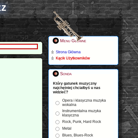
zz
Menu Główne
Strona Główna
Kącik Użytkowników
Sonda
Który gatunek muzyczny
najchętniej chciałbyś u nas
widzieć?
Opera i klasyczna muzyka
wokalna
Instrumentalna muzyka
klasyczna
Rock, Punk, Hard Rock
Metal
Blues, Blues-Rock