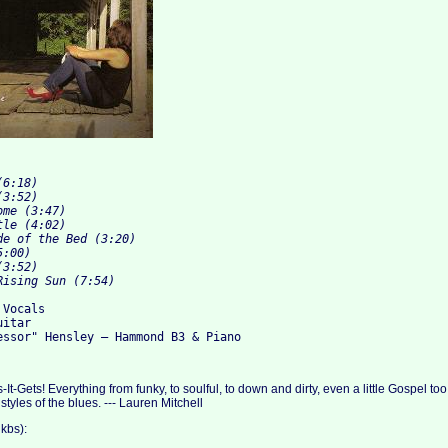
6:18)

3:52)

me (3:47)

le (4:02)

e of the Bed (3:20)

:00)

3:52)

Vocals

itar

-Gets! Everything from funky, to soulful, to down and dirty, even a little Gospel too
styles of the blues. --- Lauren Mitchell
kbs):