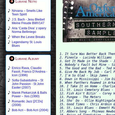
Lubiane Notki
Nirvana – Smells Like
Teen Spirit
J.S. Bach - Jesu Bleibet
Meine Freude BWV147
Aria ‘Casta Diva’ z opery
Norma Belliniego
When the Levee Breaks
Legendarny St. Louis
Blues
2. Pineola - Lucinda Williams

Lubiane Albumy
3. Got It Made in the Shade - J
4. Nobody's Fault but Mine - Si
Enrico Rava, Claudio
5. The Good and the Bad - Ted H
Fasoli, Franco D'Andrea -
6. Give Me Back My Job - Carl P
Icon (1996)
7. I'm So Glad - Skip James

8. Down in Mississippi - Jim Di
Sofia Gubaidulina – St
9. When Panthers Roamed in Arka
John Passion - St John
10. I Take It on Home - Charlie
Easter (2007)
11. St. Louis Cemetery Blues - 
Marek Piekarczyk & Balls
12. Fish Ain't Bitin' - Corey H
Power – Xes (1990)
13. Pungee - The Meters

14. Sho' Do - Ollie Nightingale
Romantic Jazz [2CDs]
15. Good Times - Chris Ardoin &
(2008)
16. St. Louis Blues - Emmett Mi
Bob Acri – Bob Acri (2004)
17. Abbers Song - Phineas Newbo
18. Price of Temptation - Rosan