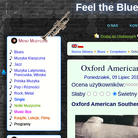
Feel the Blue
O NAS
KON
Dodaj do Ulubionych
Menu Muzyczne
Blues
Strona Główna
Blues
Compilation
Oxfo
Muzyka Klasyczna
Oxford American
Jazz
Muzyka Latynoska,
Francuska, Włoska
Poniedziałek, 09 Lipiec 20
Polska Muzyka
Ocena użytkowników:
Pop i Różności
Słaby
Świetn
Rock, Metal
Single
Oxford American Souther
Notki Muzyczne
Music Box
Książki, Lekcje, Filmy
Programy