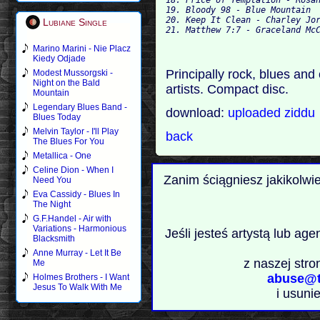
19. Bloody 98 - Blue Mountain

20. Keep It Clean - Charley Jor
Lubiane Single
Marino Marini - Nie Placz
Kiedy Odjade
Principally rock, blues an
Modest Mussorgski -
Night on the Bald
artists. Compact disc.
Mountain
Legendary Blues Band -
download:
uploaded
ziddu
Blues Today
Melvin Taylor - I'll Play
back
The Blues For You
Metallica - One
Celine Dion - When I
Zanim ściągniesz jakikolwi
Need You
Eva Cassidy - Blues In
The Night
G.F.Handel - Air with
Variations - Harmonious
Jeśli jesteś artystą lub ag
Blacksmith
Anne Murray - Let It Be
z naszej stro
Me
abuse@t
Holmes Brothers - I Want
Jesus To Walk With Me
i usuni