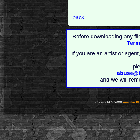
back
Before downloading any fil
Term
If you are an artist or age
pl
abuse@t
and we will rem
Copyright © 2009
Feel the Bl