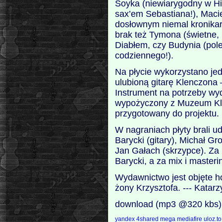
Soyka (niewiarygodny w Hi
sax’em Sebastiana!), Macie
dosłownym niemal kronika
brak też Tymona (świetne,
Diabłem, czy Budynia (pole
codziennego!).
Na płycie wykorzystano jed
ulubioną gitarę Klenczona 
Instrument na potrzeby wy
wypożyczony z Muzeum Kle
przygotowany do projektu.
W nagraniach płyty brali ud
Barycki (gitary), Michał Gr
Jan Gałach (skrzypce). Za
Barycki, a za mix i maste
Wydawnictwo jest objęte h
żony Krzysztofa. --- Katar
download (mp3 @320 kbs)
yandex
4shared
mega
mediafire
uloz.t