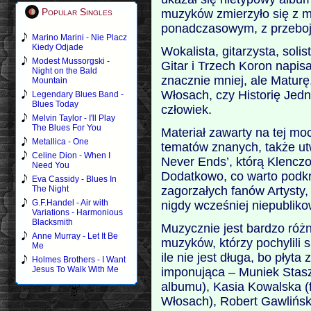
Popular Singles
muzyków zmierzyło się z ma
ponadczasowym, z przeboj
Marino Marini - Nie Placz
Kiedy Odjade
Wokalista, gitarzysta, sol
Modest Mussorgski -
Gitar i Trzech Koron napis
Night on the Bald
znacznie mniej, ale Maturę
Mountain
Włosach, czy Historię Jed
Legendary Blues Band -
Blues Today
człowiek.
Melvin Taylor - I'll Play
The Blues For You
Materiał zawarty na tej mo
Metallica - One
tematów znanych, także utw
Celine Dion - When I
Never Ends’, którą Klencz
Need You
Dodatkowo, co warto podkre
Eva Cassidy - Blues In
zagorzałych fanów Artysty
The Night
G.F.Handel - Air with
nigdy wcześniej niepublik
Variations - Harmonious
Blacksmith
Muzycznie jest bardzo różn
Anne Murray - Let It Be
muzyków, którzy pochylili 
Me
ile nie jest długa, bo płyt
Holmes Brothers - I Want
Jesus To Walk With Me
imponująca – Muniek Stasz
albumu), Kasia Kowalska (
Włosach), Robert Gawliński