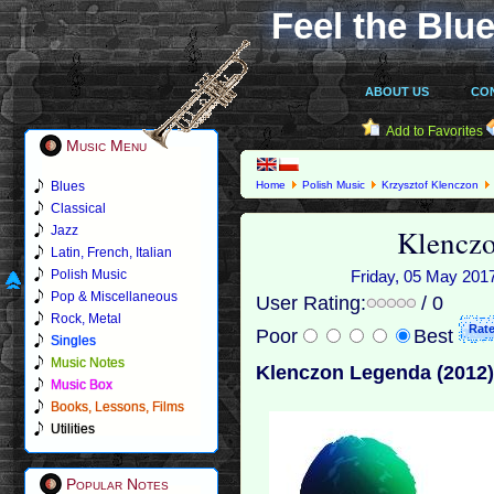
Feel the Blue
ABOUT US
CO
Add to Favorites
Music Menu
Blues
Home
Polish Music
Krzysztof Klenczon
Classical
Klenczo
Jazz
Latin, French, Italian
Polish Music
Friday, 05 May 2017
Pop & Miscellaneous
User Rating:
/ 0
Rock, Metal
Poor
Best
Singles
Music Notes
Klenczon Legenda (2012
Music Box
Books, Lessons, Films
Utilities
Popular Notes