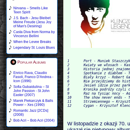
Nirvana – Smells Like
Teen Spirit
J.S. Bach - Jesu Bleibet
Meine Freude (Jesu Joy
of Man's Desiring)
Casta Diva from Norma by
Vincenzo Bellini
When the Levee Breaks
Legendary St. Louis Blues
1 	Port - Muniek Staszczyk 				

Popular Albums
2 	Kwiaty we włosach - Kasia Kowalska 				

3 	Historia jednej znajomości - Stanisław Soyka 				

Enrico Rava, Claudio
4 	Spotkanie z diabłem - Tymon Tymański 				

Fasoli, Franco D'Andrea -
5 	Biały krzyż - Robert Gawliński 				

Icon (1996)
6 	Nie przejdziemy do historii - Jacek „Budyń” Szymkiewicz 				

7 	Jesień idzie przez park - Maciej Balcar 				

Sofia Gubaidulina – St
8 	Kronika podróży czyli ciuchcią w nieznane - Maciej Maleńczuk i zespół Psychodencing 	

John Passion - St John
9 	Raz na tysiąc nocy - Adam Krylik 				

Easter (2007)
10 	The show never ends - The Calog

Marek Piekarczyk & Balls
11	Strzemiennego – Krzysztof Klenczon

Power – Xes (1990)
Romantic Jazz [2CDs]
(2008)
Bob Acri – Bob Acri (2004)
W listopadzie z okazji 70.
ukazał się nietypowy albu