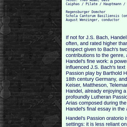
Caiphas / Pilate / Hauptmann / 
Regensburger Domchor

Schola Cantorum Basiliensis (on
If not for J.S. Bach, Hand
often, and rated higher tha
respect given to Bach's two
contributions to the genre, 
Handel's fine work: a power
influenced J.S. Bach's text
Passion play by Barthold H
18th century Germany, and
Keiser, Mattheson, Teleman
Handel, already enjoying 
profoundly Lutheran Passi
Arias composed during the
Handel's final essay in the 
Handel's Passion oratorio i
settings: it is less reliant 