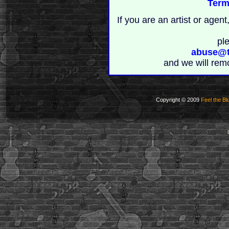
Term
If you are an artist or age
pl
abuse@t
and we will rem
Copyright © 2009
Feel the Bl