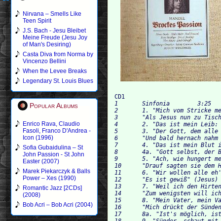
Nirvana – Smells Like
Teen Spirit
J.S. Bach - Jesu Bleibet
Meine Freude (Jesu Joy
of Man's Desiring)
Casta Diva from Norma by
Vincenzo Bellini
When the Levee Breaks
Legendary St. Louis Blues
CD1
1 	Sinfonia	3:25 	

Popular Albums
2 	1. "Mich vom Stricke meiner Sünden zu entbinden"	5:41 	

3 	"Als Jesus nun zu Tische saß" (Evangelist)	0:37 	

Enrico Rava, Claudio
4 	2. "Das ist mein Leib: kommt, nehmet, esset" (Jesus)	1:21 	

Fasoli, Franco D'Andrea -
5 	3. "Der Gott, dem alle Himmelskreise" (Tochter Zion)	2:42 	

Icon (1996)
6 	"Und bald hernach nahm er den Kelch" (Evangelist)	0:21 	

7 	4. "Das ist mein Blut im neuen Testament" (Jesus)	1:16 		

Sofia Gubaidulina – St
8 	4a. "Gott selbst, der Brunnquell alles Guten" (Tochter Zion)	2:49 	

John Passion - St John
9 	5. "Ach, wie hungert mein Gemüte"	1:56 	

Easter (2007)
10 	"Drauf sagten sie dem Höchsten Dank" (Evangelist)	0:40 		

Marek Piekarczyk & Balls
11 	6. "Wir wollen alle eh' erblassen"	0:42 		

Power – Xes (1990)
12 	"Es ist gewiß" (Jesus)	0:14 		

13 	7. "Weil ich den Hirten schlagen werde" (Jesus)		1:41	

Romantic Jazz [2CDs]
14 	"Zum wenigsten will ich" (Petrus, Jesus)		1:24 	

(2008)
15 	8. "Mein Vater, mein Vater! Schau wie ich mich quäle" (Jesus)	2:45 	

Bob Acri – Bob Acri (2004)
16 	"Mich drückt der Sünden Zentnerlast" (Jesus)	1:09 	

17 	8a. "Ist's möglich, ist's möglich, daß dein Zorn sich stille" (Jesus)	2:41 	

18 	9. "Sünder, schaut mit Furcht und Zagen" (Tochter Zion)	2:32 	
