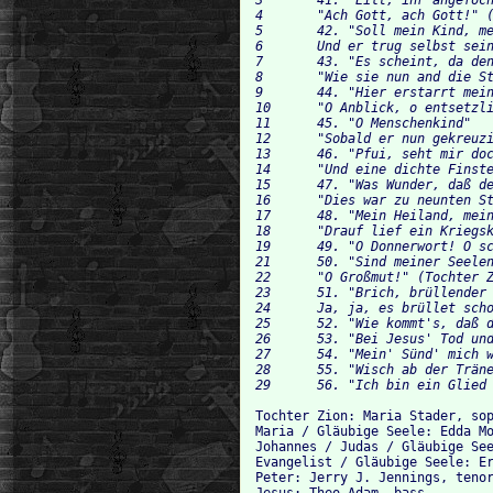
4 	"Ach Gott, ach Gott!" (Maria)	1:34 		

5 	42. "Soll mein Kind, mein Leben sterben" (Maria, Jesus)		2:47 		

6 	Und er trug selbst sein Kreuz (Evangelist, Tochter Zion)		1:01 	

7 	43. "Es scheint, da den gequälten Rücken" (Gläubige Seele, Tenore)	2:57 

8 	"Wie sie nun and die Stätte" (Evangelist)	0:33 	

9 	44. "Hier erstarrt mein Herz und Blut" (Gläubige Seele, Soprano)	1:27 

10 	"O Anblick, o entsetzliches Gesicht" (Gläubige Seele, Sopran)	1:13 	

11 	45. "O Menschenkind"		0:38 	

12 	"Sobald er nun gekreuzigt war" (Evangelist)	0:31 	

13 	46. "Pfui, seht mir doch den neuen König an!"	0:31 	

14 	"Und eine dichte Finsternis" (Evangelist)	0:35 	

15 	47. "Was Wunder, daß der Sonnen Pracht" (Gläubige Seele, Soprano)	3:08 	

16 	"Dies war zu neunten Stund'" (Evangelist)	1:39 	

17 	48. "Mein Heiland, mein Heiland, Herr und Fürst!" (Gläubige Seele, Soprano)	2:28 	

18 	"Drauf lief ein Kriegsknecht hin" (Evangelist)	0:37 	

19 	49. "O Donnerwort! O schrecklich Schreien!" (Gläubige Seelen, Soprano, Alto, Basso)	4:10 20 	"O selig, wer dies glaubt" (Gläubige Seele, Sopran;Evangelist)	0:47 	

21 	50. "Sind meiner Seelen tiefe Wunden" (Tochter Zion, Gläubige Seele, Soprano)	3:38 

22 	"O Großmut!" (Tochter Zion, Evangelist)	0:35 	

23 	51. "Brich, brüllender Abgrund" (Gläubige Seele,Tenore)	4:42 	

24 	Ja, ja, es brüllet schon in unterird'schen Grüften (Gläubige Seele, Tenor; Hauptmann)	1:20

25 	52. "Wie kommt's, daß da der Himmel weint" (Gläubige Seele, Basso)	2:37 	

26 	53. "Bei Jesus' Tod und Leiden" (Gläubige Seele, Soprano)	1:38 	

27 	54. "Mein' Sünd' mich werden kränken sehr"	1:02 	

28 	55. "Wisch ab der Tränen scharfe Lauge" (Tochter Zion)		6:21 	

Tochter Zion: Maria Stader, sop
Maria / Gläubige Seele: Edda Mo
Johannes / Judas / Gläubige See
Evangelist / Gläubige Seele: Er
Peter: Jerry J. Jennings, tenor
Jesus: Theo Adam, bass
