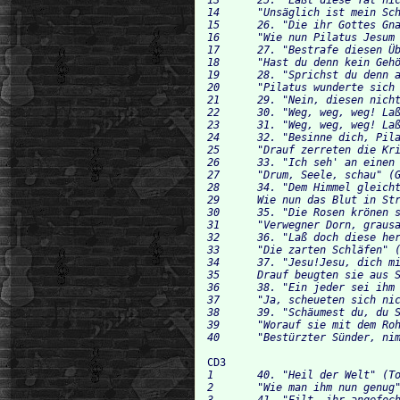
14 	"Unsäglich ist mein Schmerz" (Judas)	1:04 	

15 	26. "Die ihr Gottes Gnad' versäumet" (Tochter Zion)	2:35 	

16 	"Wie nun Pilatus Jesum fragt" (Evangelist, Jesus)	0:24 	

17 	27. "Bestrafe diesen Übeltäter"		0:12 		

18 	"Hast du denn kein Gehör?" (Pilatus, Evangelist)	0:38 	

19 	28. "Sprichst du denn auf dies Verklagen" (Tochter Zion, Jesus)		2:51 		

20 	"Pilatus wunderte sich sehr" (Evangelist)	0:39 	

21 	29. "Nein, diesen nicht" (Coro) "Was fang ich denn mit eurem ungekrönten König an?	0:29 

22 	30. "Weg, weg, weg! Laß ihn kreuzigen" (Coro) "Was hat er denn getan?" (Pilatus)	0:17 

23 	31. "Weg, weg, weg! Laß ihn kreuzigen!"(Coro) "Wie er nun sah" (Evangelist)	0:28 	

24 	32. "Besinne dich, Pilatus" (Tochter Zion)	2:19 	

25 	"Drauf zerreten die Kriegsknecht ihn hinein" (Evang.)	0:31 	

26 	33. "Ich seh' an einen Stein gebunden" (Gläubige Seele, Soprano)	1:28 	

27 	"Drum, Seele, schau" (Gläubige Seele, Sopran)		1:56 	

28 	34. "Dem Himmel gleicht sein buntgefärbter Rücken" (Gläubige Seele, Soprano)	3:33 

29 	Wie nun das Blut in Strömen von ihm rann (Evangelist)		0:26 	

30 	35. "Die Rosen krönen sonst der rauhen Dornen Spitzen" (Tochter Zion)	3:22 	

31 	"Verwegner Dorn, grausame Spitzen" (Tochter Zion)	1:15 	

32 	36. "Laß doch diese herbe Schmerzen" (Tochter Zion)	4:07 		

33 	"Die zarten Schläfen" (Tochter Zion)	0:58 	

34 	37. "Jesu!Jesu, dich mit unsern Seelen zu vermählen" (Tochter Zion)	2:29 		

35 	Drauf beugten sie aus Spoot vor ihm die Knie (Evangelist)	0:09 	

36 	38. "Ein jeder sei ihm untertänig"	1:00 	

37 	"Ja, scheueten sich nicht" (Evanglelist)	0:10 		

38 	39. "Schäumest du, du Schaum der Welt!" (Tochter Zion)	2:25 		

39 	"Worauf sie mit dem Rohr" (Evangelist)		0:16 		

CD3
1 	40. "Heil der Welt" (Tochter Zion)	5:24 	

2 	"Wie man ihm nun genug" (Evangelist)		0:32 		

3 	41. "Eilt, ihr angefochten Seelen" (Tochter Zion) "Wohin? wohin?"(Coro)	2:14 	
