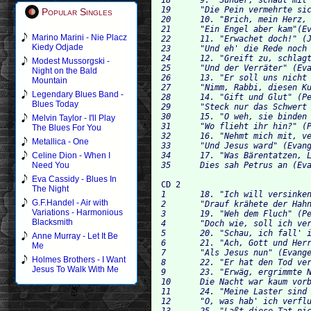
19 	"Die Pein vermehrte sich" (Evangelist)	0:59 	

Popular Singles
20 	10. "Brich, mein Herz, zerfließ in Tränen" (Tochter Zion)		6:02 		

21 	"Ein Engel aber kam"(Evangelist)	0:34 	

Marino Marini - Nie Placz
22 	11. "Erwachet doch!" (Johannes, Jakobus, Petrus, Jesus)	1:57 

Kiedy Odjade
23 	"Und eh' die Rede noch geendigt war" (Evangelist)	0:14 	

24 	12. "Greift zu, schlagt tot"	1:09 	

Modest Mussorgski -
25 	"Und der Verräter" (Evangelist, Judas)	0:22 	

Night on the Bald
26 	13. "Er soll uns nicht entlaufen"		0:32 	

Mountain
27 	"Nimm, Rabbi, diesen Kuß von mir" (Judas, Jesus)	0:22 	

Legendary Blues Band -
28 	14. "Gift und Glut" (Petrus)	1:55 	

Blues Today
29 	"Steck nur das Schwert an seinen Ort" (Jesus)	1:53 	

30 	15. "O weh, sie binden ihn mit Strick und Ketten"	0:46 	

Melvin Taylor - I'll Play
31 	"Wo flieht ihr hin?" (Petrus)	0:46 		

The Blues For You
32 	16. "Nehmt mich mit, verzagte Scharen" (Petrus)	3:23 	

Metallica - One
33 	"Und Jesus ward" (Evangelist, Caiphas, Jesus, ein Kriegsknecht)		1:33 	

34 	17. "Was Bärentatzen, Löwenklauen trotz ihrer Wut sich nicht getrauen" (Tochter Zion)	4:01 

Celine Dion - When I
Need You
Eva Cassidy - Blues In
CD 2
The Night
1 	18. "Ich will versinken und vergehn" (Petrus)	0:50 	

G.F.Handel - Air with
2 	"Drauf krähete der Hahn" (Evangelist, Petrus)	1:23 	

Variations - Harmonious
3 	19. "Weh dem Fluch" (Petrus)	3:00 	

Blacksmith
4 	"Doch wie, soll ich verzweiflend untergeht?" (Petrus)	0:35 		

5 	20. "Schau, ich fall' in strenger Buße" (Petrus)	3:43 	

Anne Murray - Let It Be
6 	21. "Ach, Gott und Herr"	1:22 		

Me
7 	"Als Jesus nun" (Evangelist, Caiphas, Jesus)	1:24 	

Holmes Brothers - I Want
8 	22. "Er hat den Tod verdient"	0:10 	

Jesus To Walk With Me
9 	23. "Erwäg, ergrimmte Natternbrut" (Gläubige Seele, Tenore)	5:04 		

10 	Die Nacht war kaum vorbei (Evangelist, Tochter Zion)	1:34 	

11 	24. "Meine Laster sind die Stricke" (Tochter Zion)	2:45 	

12 	"O, was hab' ich verfluchter Mensch getan!" (Judas)	0:37 		

13 	25. "Laßt diese Tat nicht ungerochen" (Judas)	2:29 	
