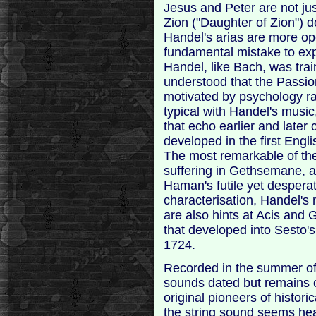
Jesus and Peter are not jus
Zion ("Daughter of Zion") 
Handel's arias are more oper
fundamental mistake to exp
Handel, like Bach, was tra
understood that the Passio
motivated by psychology ra
typical with Handel's musi
that echo earlier and later
developed in the first Engli
The most remarkable of these
suffering in Gethsemane, 
Haman's futile yet desperat
characterisation, Handel's 
are also hints at Acis and 
that developed into Sesto'
1724.
Recorded in the summer of
sounds dated but remains 
original pioneers of histor
the string sound seems he