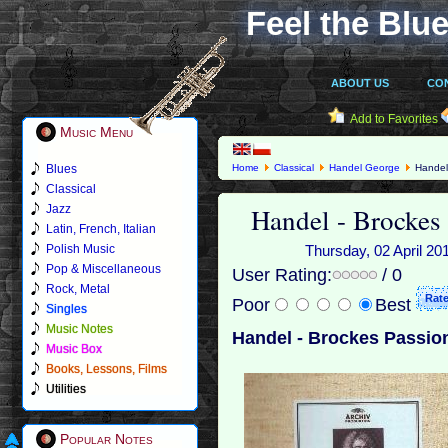
Feel the Blue
ABOUT US
CO
Add to Favorites
Music Menu
Blues
Home
Classical
Handel George
Handel 
Classical
Handel - Brockes
Jazz
Latin, French, Italian
Polish Music
Thursday, 02 April 20
Pop & Miscellaneous
User Rating:
/ 0
Rock, Metal
Poor
Best
Singles
Music Notes
Handel - Brockes Passion
Music Box
Books, Lessons, Films
Utilities
Popular Notes