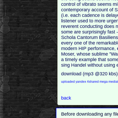
control of vibrato seems mi
contemporary account of S
(i.e. each cadence is delay
listener used to more urgen
reverent conducting does n
some are surprisingly fast 
Schola Cantorum Basiliensi
every one of the remarkabl
modern HIP performance, e
Moser, whose sublime "Wa
a timely example that som
sing Handel without using e
download (mp3 @320 kbs)
uploaded
yandex
4shared
mega
mediaf
back
Before downloading any fil