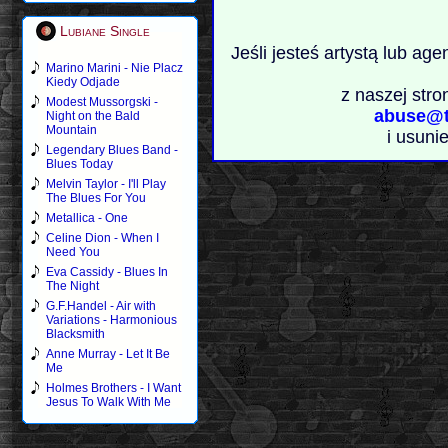
Lubiane Single
Jeśli jesteś artystą lub ag
Marino Marini - Nie Placz
Kiedy Odjade
z naszej stro
Modest Mussorgski -
abuse@t
Night on the Bald
Mountain
i usuni
Legendary Blues Band -
Blues Today
Melvin Taylor - I'll Play
The Blues For You
Metallica - One
Celine Dion - When I
Need You
Eva Cassidy - Blues In
The Night
G.F.Handel - Air with
Variations - Harmonious
Blacksmith
Anne Murray - Let It Be
Me
Holmes Brothers - I Want
Jesus To Walk With Me