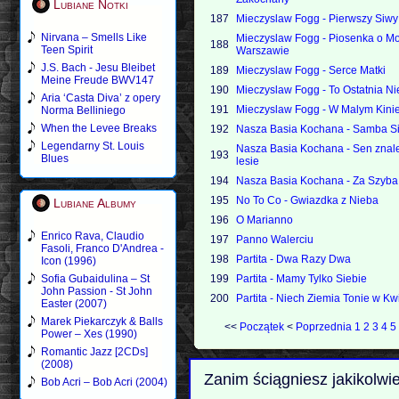
Lubiane Notki
187
Mieczyslaw Fogg - Pierwszy Siwy
Nirvana – Smells Like
Mieczyslaw Fogg - Piosenka o Mo
188
Teen Spirit
Warszawie
J.S. Bach - Jesu Bleibet
189
Mieczyslaw Fogg - Serce Matki
Meine Freude BWV147
190
Mieczyslaw Fogg - To Ostatnia Ni
Aria ‘Casta Diva’ z opery
191
Mieczyslaw Fogg - W Malym Kini
Norma Belliniego
When the Levee Breaks
192
Nasza Basia Kochana - Samba S
Legendarny St. Louis
Nasza Basia Kochana - Sen znal
193
Blues
lesie
194
Nasza Basia Kochana - Za Szyba
195
No To Co - Gwiazdka z Nieba
Lubiane Albumy
196
O Marianno
Enrico Rava, Claudio
197
Panno Walerciu
Fasoli, Franco D'Andrea -
198
Partita - Dwa Razy Dwa
Icon (1996)
Sofia Gubaidulina – St
199
Partita - Mamy Tylko Siebie
John Passion - St John
200
Partita - Niech Ziemia Tonie w Kw
Easter (2007)
Marek Piekarczyk & Balls
<<
Początek
<
Poprzednia
1
2
3
4
5
Power – Xes (1990)
Romantic Jazz [2CDs]
(2008)
Zanim ściągniesz jakikolwi
Bob Acri – Bob Acri (2004)