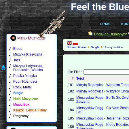
Feel the Blue
O NAS
KON
Dodaj do Ulubionych
Menu Muzyczne
Strona Główna
Single
Utwory Polskie
Blues
Muzyka Klasyczna
Jazz
Muzyka Latynoska,
Francuska, Włoska
title Filter
Polska Muzyka
#
Tytuł
Pop i Różności
181
Maryla Rodowicz - Wariatka Tanc
Rock, Metal
182
Maryla Rodowicz - Wszyscy Chc
Single
Mieczyslaw Fogg - Bo To Sie Zwy
Notki Muzyczne
183
Zaczyna
Music Box
Mieczyslaw Fogg - Co Nam Został
184
Książki, Lekcje, Filmy
Lat
Programy
185
Mieczyslaw Fogg - Jesienne Roz
Mieczyslaw Fogg - Kiedy Bedzies
186
Zakochany