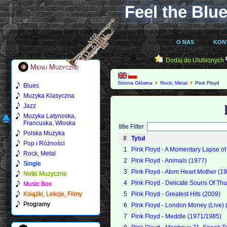
Feel the Blue
O NAS
KON
Dodaj do Ulubionych
Menu Muzyczne
Strona Główna
Rock, Metal
Pink Floyd
Blues
Muzyka Klasyczna
Jazz
Muzyka Latynoska,
Francuska, Włoska
title Filter
Polska Muzyka
#
Tytuł
Pop i Różności
1
Pink Floyd - A Momentary Lapse o
Rock, Metal
2
Pink Floyd - Animals (1977)
Single
3
Pink Floyd - Atom Heart Mother (1
Notki Muzyczne
4
Pink Floyd - Delicate Souns Of Th
Music Box
Książki, Lekcje, Filmy
5
Pink Floyd - Greatest Hits (2009)
Programy
6
Pink Floyd - London Money (Live) 
7
Pink Floyd - Meddle (1971/1985)