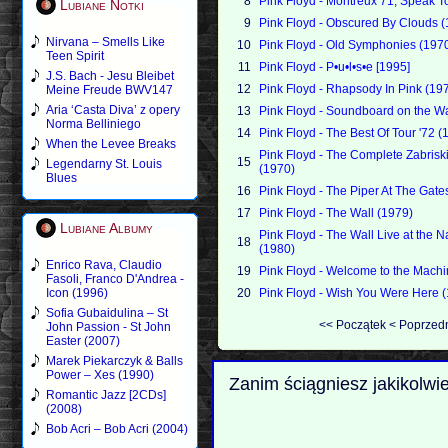
8
Pink Floyd - Montreux 71, Speak T
Lubiane Notki
9
Pink Floyd - Obscured By Clouds 
Nirvana – Smells Like
10
Pink Floyd - Old Symphonies (197
Teen Spirit
11
Pink Floyd - P•u•l•s•e [1995]
J.S. Bach - Jesu Bleibet
12
Pink Floyd - Rhapsody In Pink (19
Meine Freude BWV147
Aria ‘Casta Diva’ z opery
13
Pink Floyd - Soundboard on the W
Norma Belliniego
14
Pink Floyd - The Best Of Tour '72 (
When the Levee Breaks
Pink Floyd - The Complete Zabrisk
15
Legendarny St. Louis
(1970)
Blues
16
Pink Floyd - The Piper At The Gat
17
Pink Floyd - The Wall (1979)
Lubiane Albumy
Pink Floyd - The Wall Live at the
18
(1980)
Enrico Rava, Claudio
19
Pink Floyd - Welcome to the Machi
Fasoli, Franco D'Andrea -
Icon (1996)
20
Pink Floyd - Wish You Were Here 
Sofia Gubaidulina – St
<<
Początek
<
Poprzed
John Passion - St John
Easter (2007)
Marek Piekarczyk & Balls
Power – Xes (1990)
Zanim ściągniesz jakikolwi
Romantic Jazz [2CDs]
(2008)
Bob Acri – Bob Acri (2004)