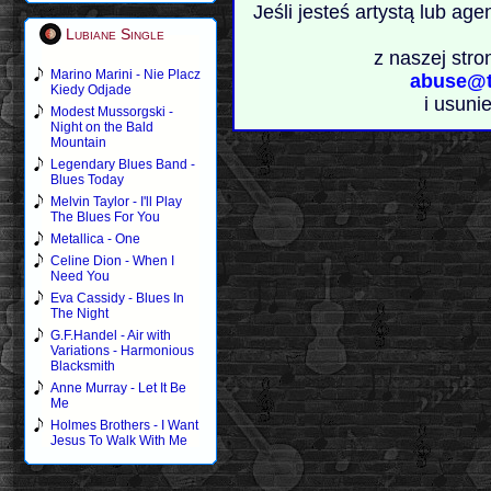
Jeśli jesteś artystą lub ag
Lubiane Single
z naszej stro
Marino Marini - Nie Placz
abuse@t
Kiedy Odjade
i usuni
Modest Mussorgski -
Night on the Bald
Mountain
Legendary Blues Band -
Blues Today
Melvin Taylor - I'll Play
The Blues For You
Metallica - One
Celine Dion - When I
Need You
Eva Cassidy - Blues In
The Night
G.F.Handel - Air with
Variations - Harmonious
Blacksmith
Anne Murray - Let It Be
Me
Holmes Brothers - I Want
Jesus To Walk With Me