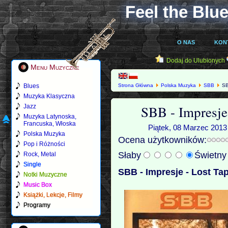
Feel the Blue
O NAS
KON
Dodaj do Ulubionych
Menu Muzyczne
Blues
Strona Główna
Polska Muzyka
SBB
SB
Muzyka Klasyczna
SBB - Impresje
Jazz
Muzyka Latynoska,
Francuska, Włoska
Piątek, 08 Marzec 2013 
Polska Muzyka
Ocena użytkowników:
Pop i Różności
Słaby
Świetn
Rock, Metal
Single
SBB - Impresje - Lost Ta
Notki Muzyczne
Music Box
Książki, Lekcje, Filmy
Programy