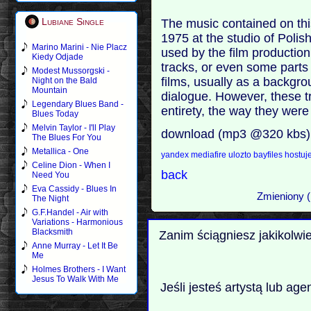
Lubiane Single
The music contained on thi
1975 at the studio of Poli
Marino Marini - Nie Placz
used by the film product
Kiedy Odjade
tracks, or even some parts
Modest Mussorgski -
films, usually as a backg
Night on the Bald
Mountain
dialogue. However, these t
Legendary Blues Band -
entirety, the way they were
Blues Today
Melvin Taylor - I'll Play
download (mp3 @320 kbs)
The Blues For You
Metallica - One
yandex
mediafire
ulozto
bayfiles
hostuj
Celine Dion - When I
back
Need You
Eva Cassidy - Blues In
Zmieniony (
The Night
G.F.Handel - Air with
Variations - Harmonious
Blacksmith
Zanim ściągniesz jakikolwi
Anne Murray - Let It Be
Me
Holmes Brothers - I Want
Jesus To Walk With Me
Jeśli jesteś artystą lub ag