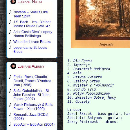
Lubiane Notki
Nirvana – Smells Like
Teen Spirit
J.S. Bach - Jesu Bleibet
Meine Freude BWV147
Aria ‘Casta Diva’ z opery
Norma Belliniego
When the Levee Breaks
Legendarny St. Louis
Blues
1. Dla Egona

2. Impresje

Lubiane Albumy
3. Pamietnik Rudigera

4. Kala

Enrico Rava, Claudio
5. Dziwne Zwierze

Fasoli, Franco D'Andrea -
6. Szalony Grzes

Icon (1996)
7. Wyjatek Z "Wolnosci"

8. 360 Do Tylu

Sofia Gubaidulina – St
9. Motyw Popoludniowy

John Passion - St John
10. Zwiastun Dobrej Nocy

Easter (2007)
Marek Piekarczyk & Balls
Power – Xes (1990)
Lineup:

Jozef Skrzek - bass guitar, har
Romantic Jazz [2CDs]
Apostolis Antymos - guitar;

(2008)
Bob Acri – Bob Acri (2004)