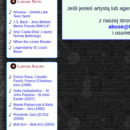
Lubiane Notki
Jeśli jesteś artystą lub ag
Nirvana – Smells Like
Teen Spirit
z naszej stro
J.S. Bach - Jesu Bleibet
abuse@t
Meine Freude BWV147
Aria ‘Casta Diva’ z opery
i usuni
Norma Belliniego
When the Levee Breaks
Legendarny St. Louis
Blues
Lubiane Albumy
Enrico Rava, Claudio
Fasoli, Franco D'Andrea -
Icon (1996)
Sofia Gubaidulina – St
John Passion - St John
Easter (2007)
Marek Piekarczyk & Balls
Power – Xes (1990)
Romantic Jazz [2CDs]
(2008)
Bob Acri – Bob Acri (2004)