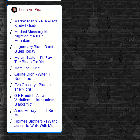
Lubiane Single
Marino Marini - Nie Placz
Kiedy Odjade
Modest Mussorgski -
Night on the Bald
Mountain
Legendary Blues Band -
Blues Today
Melvin Taylor - I'll Play
The Blues For You
Metallica - One
Celine Dion - When I
Need You
Eva Cassidy - Blues In
The Night
G.F.Handel - Air with
Variations - Harmonious
Blacksmith
Anne Murray - Let It Be
Me
Holmes Brothers - I Want
Jesus To Walk With Me