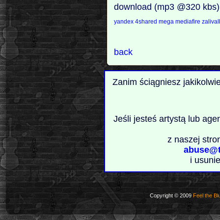
download (mp3 @320 kbs)
yandex
4shared
mega
mediafire
zaliva
back
Zanim ściągniesz jakikolwi
Jeśli jesteś artystą lub ag
z naszej stro
abuse@t
i usuni
Copyright © 2009
Feel the Bl