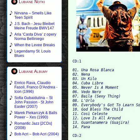
Lubiane Notki
Nirvana – Smells Like
Teen Spirit
J.S. Bach - Jesu Bleibet
Meine Freude BWV147
Aria ‘Casta Diva’ z opery
Norma Belliniego
When the Levee Breaks
Legendarny St. Louis
Blues
01. Una Rosa Blanca

Lubiane Albumy
02. Nena

03. Un Kilo

Enrico Rava, Claudio
04. Cuba Libre

Fasoli, Franco D'Andrea -
05. Never Is A Moment

Icon (1996)
06. Vedo Nero

07. Baila (Sexy Thing)

Sofia Gubaidulina – St
08. L'Urlo

John Passion - St John
09. Everybody's Got To Learn So
Easter (2007)
10. God Bless The Child

Marek Piekarczyk & Balls
11. Così Celeste

Power – Xes (1990)
12. Love Is All Around

13. Guantanamera (Guajira)

Romantic Jazz [2CDs]
(2008)
Bob Acri – Bob Acri (2004)