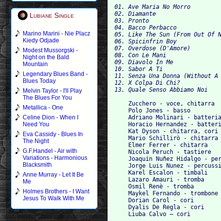
01. Ave Maria No Morro

02. Diamante

Lubiane Single
03. Pronto

04. Bacco Perbacco

Marino Marini - Nie Placz
05. Like The Sun (From Out Of N
Kiedy Odjade
06. Spicinfrin Boy

07. Overdose (D'Amore)

Modest Mussorgski -
08. Con Le Mani

Night on the Bald
09. Diavolo In Me

Mountain
10. Sabor A Ti

Legendary Blues Band -
11. Senza Una Donna (Without A 
Blues Today
12. X Colpa Di Chi?

Melvin Taylor - I'll Play
The Blues For You
    Zucchero - voce, chitarra

Metallica - One
    Polo Jones - basso

    Adriano Molinari - batteria
Celine Dion - When I
    Horacio Hernandez - batteri
Need You
    Kat Dyson - chitarra, cori

Eva Cassidy - Blues In
    Mario Schillirò - chitarra

The Night
    Elmer Ferrer - chitarra

G.F.Handel - Air with
    Nicola Peruch - tastiere

Variations - Harmonious
    Joaquín Nuñez Hidalgo - per
Blacksmith
    Jorge Luis Nunez - percussi
    Karel Escalon - timbali

Anne Murray - Let It Be
    Lazaro Amauri - tromba

Me
    Osmil Renè - tromba

Holmes Brothers - I Want
    Maykel Fernando - trombone

Jesus To Walk With Me
    Dorian Carol - cori

    Dyalis De Regla - cori
