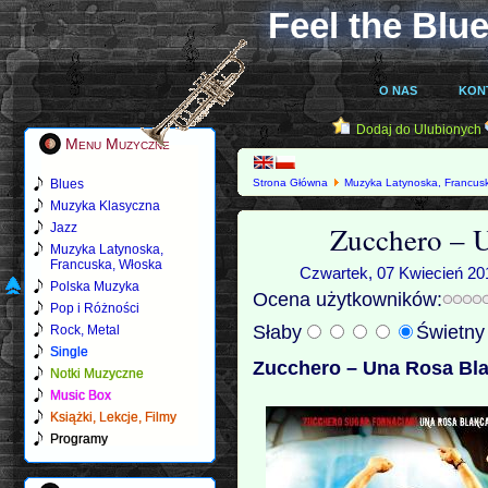
Feel the Blue
O NAS
KON
Dodaj do Ulubionych
Menu Muzyczne
Blues
Strona Główna
Muzyka Latynoska, Francus
Muzyka Klasyczna
Zucchero ‎– 
Jazz
Muzyka Latynoska,
Francuska, Włoska
Czwartek, 07 Kwiecień 201
Polska Muzyka
Ocena użytkowników:
Pop i Różności
Słaby
Świetn
Rock, Metal
Single
Zucchero ‎– Una Rosa Bla
Notki Muzyczne
Music Box
Książki, Lekcje, Filmy
Programy