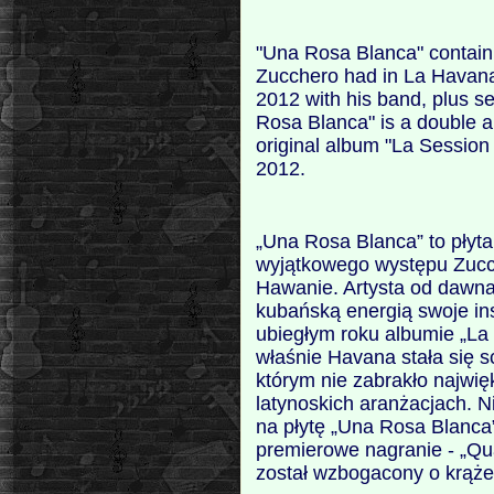
"Una Rosa Blanca" containi
Zucchero had in La Havana
2012 with his band, plus s
Rosa Blanca" is a double al
original album "La Sessio
2012.
„Una Rosa Blanca” to płyt
wyjątkowego występu Zucche
Hawanie. Artysta od dawn
kubańską energią swoje in
ubiegłym roku albumie „La
właśnie Havana stała się 
którym nie zabrakło najwi
latynoskich aranżacjach. N
na płytę „Una Rosa Blanca
premierowe nagranie - „Qu
został wzbogacony o krąże