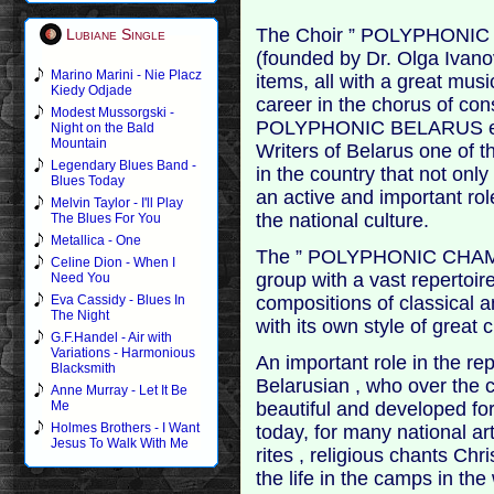
The Choir ” POLYPHONI
Lubiane Single
(founded by Dr. Olga Ivano
Marino Marini - Nie Placz
items, all with a great mus
Kiedy Odjade
career in the chorus of con
Modest Mussorgski -
POLYPHONIC BELARUS enjo
Night on the Bald
Mountain
Writers of Belarus one of t
Legendary Blues Band -
in the country that not only
Blues Today
an active and important ro
Melvin Taylor - I'll Play
the national culture.
The Blues For You
Metallica - One
The ” POLYPHONIC CHAMB
Celine Dion - When I
group with a vast repertoir
Need You
compositions of classical a
Eva Cassidy - Blues In
The Night
with its own style of great 
G.F.Handel - Air with
Variations - Harmonious
An important role in the re
Blacksmith
Belarusian , who over the 
Anne Murray - Let It Be
beautiful and developed form
Me
Holmes Brothers - I Want
today, for many national ar
Jesus To Walk With Me
rites , religious chants Chr
the life in the camps in the