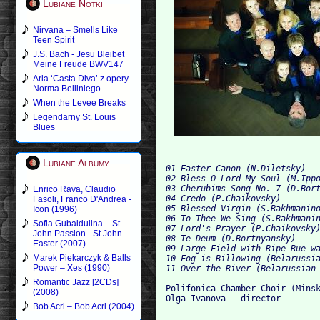
Lubiane Notki
Nirvana – Smells Like
Teen Spirit
J.S. Bach - Jesu Bleibet
Meine Freude BWV147
Aria ‘Casta Diva’ z opery
Norma Belliniego
When the Levee Breaks
Legendarny St. Louis
Blues
Lubiane Albumy
01 Easter Canon (N.Diletsky)

02 Bless O Lord My Soul (M.Ippo
03 Cherubims Song No. 7 (D.Bort
Enrico Rava, Claudio
04 Credo (P.Chaikovsky)

Fasoli, Franco D'Andrea -
05 Blessed Virgin (S.Rakhmanino
Icon (1996)
06 To Thee We Sing (S.Rakhmanin
Sofia Gubaidulina – St
07 Lord's Prayer (P.Chaikovsky)
John Passion - St John
08 Te Deum (D.Bortnyansky)

Easter (2007)
09 Large Field with Ripe Rue wa
Marek Piekarczyk & Balls
10 Fog is Billowing (Belarussia
Power – Xes (1990)
Romantic Jazz [2CDs]
Polifonica Chamber Choir (Minsk
(2008)
Bob Acri – Bob Acri (2004)