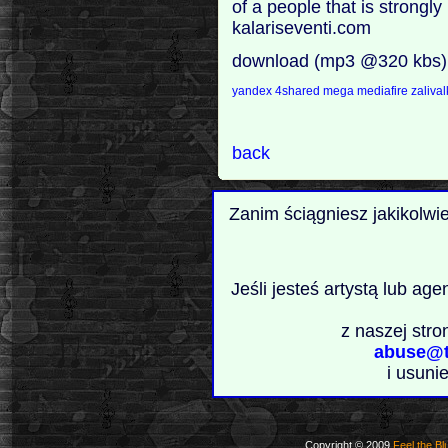
of a people that is strongly l
kalariseventi.com
download (mp3 @320 kbs)
yandex
4shared
mega
mediafire
zaliva
back
Zanim ściągniesz jakikolwi
Jeśli jesteś artystą lub ag
z naszej stro
abuse@t
i usuni
Copyright © 2009
Feel the Bl