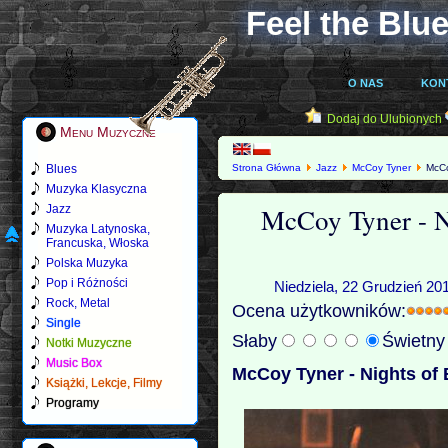
Feel the Blue
O NAS
KON
Dodaj do Ulubionych
Menu Muzyczne
Blues
Strona Główna
Jazz
McCoy Tyner
McCoy
Muzyka Klasyczna
McCoy Tyner - N
Jazz
Muzyka Latynoska,
Francuska, Włoska
Polska Muzyka
Pop i Różności
Niedziela, 22 Grudzień 20
Rock, Metal
Ocena użytkowników:
Single
Słaby
Świetn
Notki Muzyczne
Music Box
McCoy Tyner - Nights of 
Książki, Lekcje, Filmy
Programy