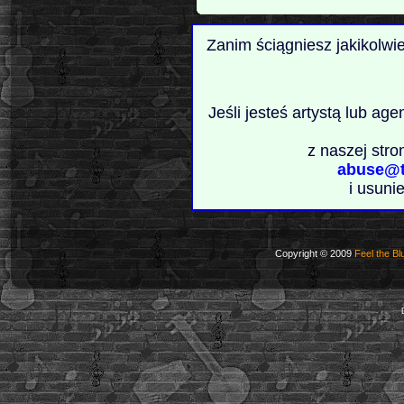
Zanim ściągniesz jakikolwi
Jeśli jesteś artystą lub ag
z naszej stro
abuse@t
i usuni
Copyright © 2009
Feel the Bl