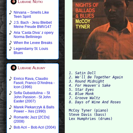
Lubiane Notki
Nirvana – Smells Like
Teen Spirit
J.S. Bach - Jesu Bleibet
Meine Freude BWV147
Aria ‘Casta Diva’ z opery
Norma Belliniego
When the Levee Breaks
Legendarny St. Louis
Blues
Lubiane Albumy
1. Satin Doll 

2. We'll Be Together Again 

Enrico Rava, Claudio
3. Round Midnight 

Fasoli, Franco D'Andrea -
4. For Heaven's Sake 

Icon (1996)
5. Star Eyes 

Sofia Gubaidulina – St
6. Blue Monk 

John Passion - St John
7. Groove Waltz 

Easter (2007)
Marek Piekarczyk & Balls
McCoy Tyner (piano)

Power – Xes (1990)
Steve Davis (bass)

Romantic Jazz [2CDs]
(2008)
Bob Acri – Bob Acri (2004)