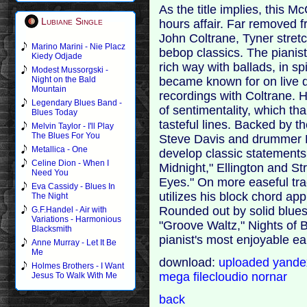
As the title implies, this M
Lubiane Single
hours affair. Far removed f
John Coltrane, Tyner stret
Marino Marini - Nie Placz
bebop classics. The pianist
Kiedy Odjade
rich way with ballads, in s
Modest Mussorgski -
became known for on live d
Night on the Bald
Mountain
recordings with Coltrane. H
Legendary Blues Band -
of sentimentality, which tha
Blues Today
tasteful lines. Backed by 
Melvin Taylor - I'll Play
The Blues For You
Steve Davis and drummer L
Metallica - One
develop classic statements
Celine Dion - When I
Midnight," Ellington and Str
Need You
Eyes." On more easeful tra
Eva Cassidy - Blues In
utilizes his block chord ap
The Night
Rounded out by solid blues
G.F.Handel - Air with
Variations - Harmonious
"Groove Waltz," Nights of B
Blacksmith
pianist's most enjoyable ea
Anne Murray - Let It Be
Me
download:
uploaded
yand
Holmes Brothers - I Want
mega
filecloudio
nornar
Jesus To Walk With Me
back