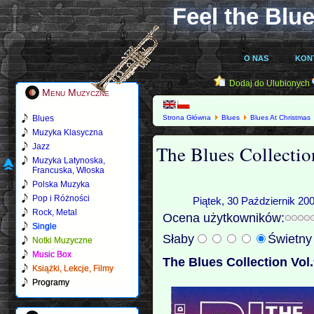
Feel the Blue
O NAS
KON
Dodaj do Ulubionych
Menu Muzyczne
Blues
Strona Główna
Blues
Blues At Christmas
Muzyka Klasyczna
The Blues Collectio
Jazz
Muzyka Latynoska,
Francuska, Włoska
Polska Muzyka
Pop i Różności
Piątek, 30 Październik 20
Rock, Metal
Ocena użytkowników:
Single
Słaby
Świetn
Notki Muzyczne
Music Box
The Blues Collection Vol.
Książki, Lekcje, Filmy
Programy