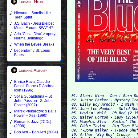
Lubiane Notki
Nirvana – Smells Like
Teen Spirit
J.S. Bach - Jesu Bleibet
Meine Freude BWV147
Aria ‘Casta Diva’ z opery
Norma Belliniego
When the Levee Breaks
Legendarny St. Louis
Blues
Lubiane Albumy
Enrico Rava, Claudio
Fasoli, Franco D'Andrea -
Icon (1996)
01. Albert King - Don't Burn Do
Sofia Gubaidulina – St
02. Junior Parker - Mystery Tra
John Passion - St John
03. Billy Boy Arnold - I Wish Y
Easter (2007)
04. John Lee Hooker - Solid Sen
Marek Piekarczyk & Balls
05. Howlin' Wolf - Oh Red (2:35
Power – Xes (1990)
06. Walter Horton - Easy (2:56)
07. Memphis Slim - Rockin' The 
Romantic Jazz [2CDs]
08. Eddie Taylor - Big Town Pla
(2008)
09. T-Bone Walker - T-Bone Shuf
Bob Acri – Bob Acri (2004)
10. Arthur 'Big Boy' Crudup - T