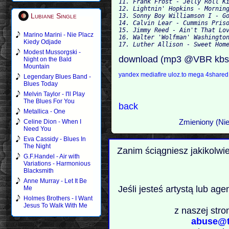
11. Frank Frost - Jelly Roll Ki
12. Lightnin' Hopkins - Morning
Lubiane Single
13. Sonny Boy Williamson I - Go
14. Calvin Lear - Cummins Priso
15. Jimmy Reed - Ain't That Lov
Marino Marini - Nie Placz
16. Walter 'Wolfman' Washington
Kiedy Odjade
Modest Mussorgski -
download (mp3 @VBR kbs
Night on the Bald
Mountain
yandex
mediafire
uloz.to
mega
4share
Legendary Blues Band -
Blues Today
Melvin Taylor - I'll Play
The Blues For You
back
Metallica - One
Zmieniony (Nie
Celine Dion - When I
Need You
Eva Cassidy - Blues In
The Night
Zanim ściągniesz jakikolwi
G.F.Handel - Air with
Variations - Harmonious
Blacksmith
Anne Murray - Let It Be
Jeśli jesteś artystą lub ag
Me
Holmes Brothers - I Want
Jesus To Walk With Me
z naszej stro
abuse@t