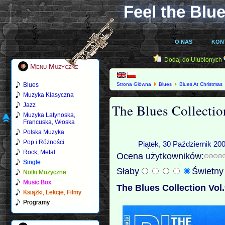
Feel the Blue
O NAS
KON
Dodaj do Ulubionych
Menu Muzyczne
Blues
Strona Główna
Blues
Blues At Christmas
Muzyka Klasyczna
The Blues Collectio
Jazz
Muzyka Latynoska,
Francuska, Włoska
Polska Muzyka
Pop i Różności
Piątek, 30 Październik 20
Rock, Metal
Ocena użytkowników:
Single
Słaby
Świetn
Notki Muzyczne
Music Box
The Blues Collection Vol.
Książki, Lekcje, Filmy
Programy