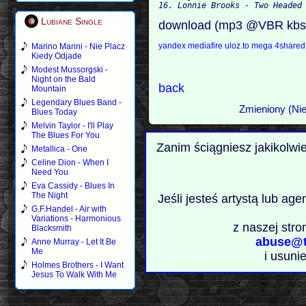
Lubiane Single
download (mp3 @VBR kbs
yandex
mediafire
uloz.to
mega
4share
Marino Marini - Nie Placz
Kiedy Odjade
Modest Mussorgski -
Night on the Bald
back
Mountain
Legendary Blues Band -
Zmieniony (Nie
Blues Today
Melvin Taylor - I'll Play
The Blues For You
Zanim ściągniesz jakikolwi
Metallica - One
Celine Dion - When I
Need You
Eva Cassidy - Blues In
The Night
Jeśli jesteś artystą lub ag
G.F.Handel - Air with
Variations - Harmonious
z naszej stro
Blacksmith
abuse@t
Anne Murray - Let It Be
Me
i usuni
Holmes Brothers - I Want
Jesus To Walk With Me