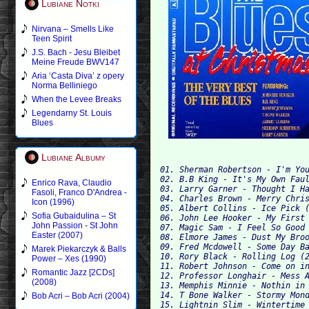
Lubiane Notki
Nirvana – Smells Like
Teen Spirit
J.S. Bach - Jesu Bleibet
Meine Freude BWV147
Aria ‘Casta Diva’ z opery
Norma Belliniego
When the Levee Breaks
Legendarny St. Louis
Blues
Lubiane Albumy
01. Sherman Robertson - I'm You
02. B.B King - It's My Own Faul
Enrico Rava, Claudio
03. Larry Garner - Thought I Ha
Fasoli, Franco D'Andrea -
04. Charles Brown - Merry Chris
Icon (1996)
05. Albert Collins - Ice Pick (
Sofia Gubaidulina – St
06. John Lee Hooker - My First 
John Passion - St John
07. Magic Sam - I Feel So Good 
Easter (2007)
08. Elmore James - Dust My Broo
09. Fred Mcdowell - Some Day Ba
Marek Piekarczyk & Balls
10. Rory Black - Rolling Log (2
Power – Xes (1990)
11. Robert Johnson - Come on in
Romantic Jazz [2CDs]
12. Professor Longhair - Mess A
(2008)
13. Memphis Minnie - Nothin in 
14. T Bone Walker - Stormy Mond
Bob Acri – Bob Acri (2004)
15. Lightnin Slim - Wintertime 