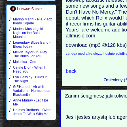
some new songs and a fe
Lubiane Single
Don't Have No Mercy." The 
debut, which Relix would l
Marino Marini - Nie Placz
it reconfirms his guitar ab
Kiedy Odjade
Years" are welcome addition
Modest Mussorgski -
Night on the Bald
allmusic.com
Mountain
Legendary Blues Band -
download (mp3 @128 kbs)
Blues Today
Melvin Taylor - I'll Play
yandex
mediafire
ulozto
hostuje
solidfi
The Blues For You
Metallica - One
Celine Dion - When I
back
Need You
Eva Cassidy - Blues In
Zmieniony (
The Night
G.F.Handel - Air with
Variations - Harmonious
Blacksmith
Zanim ściągniesz jakikolwi
Anne Murray - Let It Be
Me
Holmes Brothers - I Want
Jesus To Walk With Me
Jeśli jesteś artystą lub ag