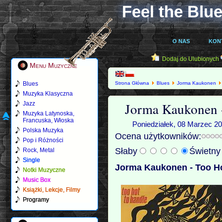
Feel the Blue
O NAS
KON
Dodaj do Ulubionych
Menu Muzyczne
Blues
Strona Główna
Blues
Jorma Kaukonen
Muzyka Klasyczna
Jorma Kaukonen -
Jazz
Muzyka Latynoska,
Francuska, Włoska
Poniedziałek, 08 Marzec 20
Polska Muzyka
Ocena użytkowników:
Pop i Różności
Słaby
Świetn
Rock, Metal
Single
Jorma Kaukonen - Too Ho
Notki Muzyczne
Music Box
Książki, Lekcje, Filmy
Programy