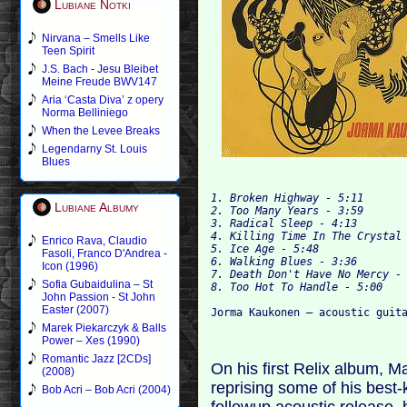
Lubiane Notki
Nirvana – Smells Like
Teen Spirit
J.S. Bach - Jesu Bleibet
Meine Freude BWV147
Aria ‘Casta Diva’ z opery
Norma Belliniego
When the Levee Breaks
Legendarny St. Louis
Blues
1. Broken Highway - 5:11
Lubiane Albumy
2. Too Many Years - 3:59
3. Radical Sleep - 4:13
4. Killing Time In The Crystal
Enrico Rava, Claudio
5. Ice Age - 5:48
Fasoli, Franco D'Andrea -
6. Walking Blues - 3:36
Icon (1996)
7. Death Don't Have No Mercy -
Sofia Gubaidulina – St
8. Too Hot To Handle - 5:00
John Passion - St John
Easter (2007)
Jorma Kaukonen – acoustic guit
Marek Piekarczyk & Balls
Power – Xes (1990)
Romantic Jazz [2CDs]
On his first Relix album, 
(2008)
reprising some of his best
Bob Acri – Bob Acri (2004)
followup acoustic release, h