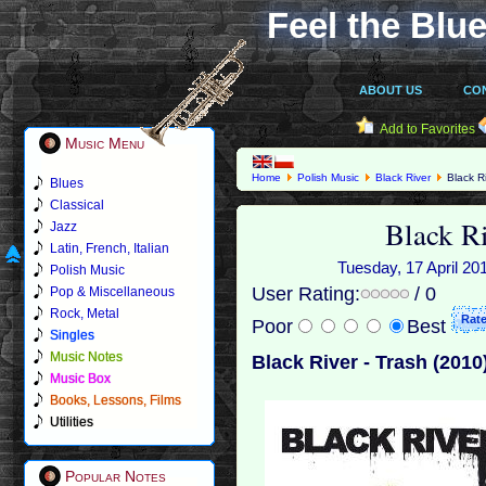
Feel the Blue
ABOUT US
CO
Add to Favorites
Music Menu
Home
Polish Music
Black River
Black Ri
Blues
Classical
Black Ri
Jazz
Latin, French, Italian
Tuesday, 17 April 201
Polish Music
User Rating:
/ 0
Pop & Miscellaneous
Rock, Metal
Poor
Best
Singles
Music Notes
Black River - Trash (2010
Music Box
Books, Lessons, Films
Utilities
Popular Notes