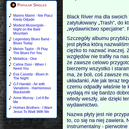
Popular Singles
Marino Marini - Nie Placz
Black River ma dla swoich
Kiedy Odjade
zatytułowany „Trash”, do k
Modest Mussorgski -
„wydawnictwo specjalne”. P
Night on the Bald
Mountain
Szczegóły albumu przybliż
Legendary Blues Band -
Blues Today
jest płytka którą nazwaliś
Melvin Taylor - I'll Play
ciężko to nazwać inaczej. Z
The Blues For You
względów nie trafiły na nas
Metallica - One
że zawsze celowo przygot
Celine Dion - When I
bierzemy wszystko i staram
Need You
ma, że boli, coś zawsze m
Eva Cassidy - Blues In
The Night
układanki. Ale jak teraz t
G.F.Handel - Air with
czemu odpadły właśnie te k
Variations - Harmonious
wydają mi się bardzo dobre
Blacksmith
wtedy weszły, ale dzięki 
Anne Murray - Let It Be
Me
wydawnictwo.
Holmes Brothers - I Want
Jesus To Walk With Me
Nazwa płyty jest nie przypa
to, co się na niej zawiera
instrumentalny - pierwotne 