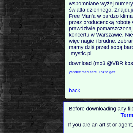
wspomniane wyżej numery, 
światła dziennego. Znajdu
Free Man'a w bardzo klima
przez producencką robotę O
prawdziwie pomarszczoną w
koncertu w Warszawie. Niec
więc nagie i brudne, zebra
mamy dziś przed sobą bar
-mystic.pl
download (mp3 @VBR kbs
yandex
mediafire
uloz.to
gett
back
Before downloading any fil
Term
If you are an artist or age