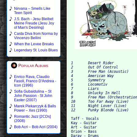
Nirvana – Smells Like
Teen Spirit
J.S. Bach - Jesu Bleibet
Meine Freude (Jesu Joy
of Man's Desiring)
Casta Diva from Norma by
Vincenzo Bellini
When the Levee Breaks
Legendary St. Louis Blues
1 	Desert Rider 	

Popular Albums
2 	Out Of Control 	

3 	Free Man (Acoustic) 	

4 	American Way 	

Enrico Rava, Claudio
5 	Symmetry 	

Fasoli, Franco D'Andrea -
6 	Locomotiv 	

Icon (1996)
7 	Liars 	

Sofia Gubaidulina – St
8 	Unlucky In Hell 	

John Passion - St John
9 	Free Man (Orchestration) 	

Easter (2007)
10 	Too Far Away (Live) 	

11 	Night Lover (Live) 	

Marek Piekarczyk & Balls
Power – Xes (1990)
Romantic Jazz [2CDs]
Taff - Vocals

(2008)
Kay - Guitar

Bob Acri – Bob Acri (2004)
Art - Guitar

Orion - Bass
