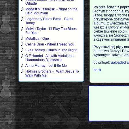
Odjade
Po przejściach z poprz
Modest Mussorgski - Night on the
jednym z pogodniejszy
Bald Mountain
jazdę, mogącą trochę k
Legendary Blues Band - Blues
przystrojone dostojnym
Today
albumu, z wyróżniający
wreszcie utwory, w kt
Melvin Taylor - I'll Play The Blues
ciebie (świetne solo!
For You
wyróżnia się Słoneczny
Metallica - One
z częstymi zmianami t
Celine Dion - When I Need You
Przy okazji tej płyty
Eva Cassidy - Blues In The Night
autorstwa Duszy i Dew
wybranych: łatwo diab
G.F.Handel - Air with Variations -
Harmonious Blacksmith
download:
uploaded
a
Anne Murray - Let It Be Me
back
Holmes Brothers - I Want Jesus To
Walk With Me