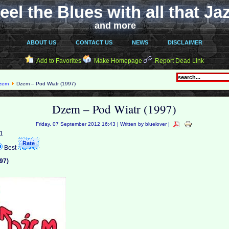
eel the Blues with all that Ja
and more
ABOUT US
CONTACT US
NEWS
DISCLAIMER
Add to Favorites
Make Homepage
Report Dead Link
zem
Dzem – Pod Wiatr (1997)
Dzem – Pod Wiatr (1997)
Friday, 07 September 2012 16:43 | Written by bluelover |
 1
Best
97)