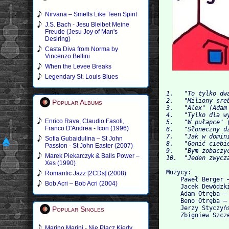
Nirvana – Smells Like Teen Spirit
J.S. Bach - Jesu Bleibet Meine
Freude (Jesu Joy of Man's
Desiring)
Casta Diva from Norma by
Vincenzo Bellini
When the Levee Breaks
Legendary St. Louis Blues
1.   "To tylko dw
2.   "Miliony sre
Popular Albums
3.   "Alex" (Adam
4.   "Tylko dla w
Enrico Rava, Claudio Fasoli,
5.   "W pułapce" 
Franco D'Andrea - Icon (1996)
6.   "Słoneczny d
7.   "Jak w domin
Sofia Gubaidulina – St John
8.   "Gonić ciebi
Passion - St John Easter (2007)
9.   "Bym zobaczy
Marek Piekarczyk & Balls Power –
Xes (1990)
Muzycy:

Romantic Jazz [2CDs] (2008)
    Paweł Berger 
Bob Acri – Bob Acri (2004)
    Jacek Dewódzki
    Adam Otręba – 
    Beno Otręba – 
    Jerzy Styczyńs
Popular Singles
Marino Marini - Nie Placz Kiedy