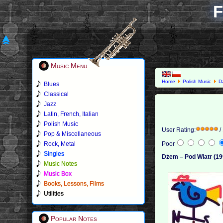
F
Music Menu
Home
Polish Music
D
Blues
Classical
Jazz
Latin, French, Italian
Polish Music
User Rating:
/
Pop & Miscellaneous
Rock, Metal
Poor
Singles
Dżem – Pod Wiatr (19
Music Notes
Music Box
Books, Lessons, Films
Utilities
Popular Notes