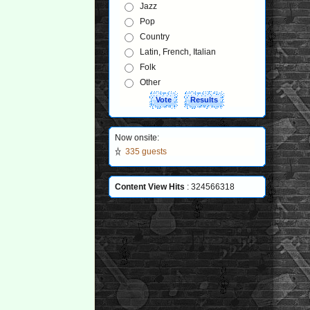
Jazz
Pop
Country
Latin, French, Italian
Folk
Other
Now onsite:
335 guests
Content View Hits
: 324566318