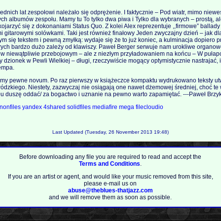
ednich lat zespołowi należało się odprężenie. I faktycznie – Pod wiatr, mimo niewes
ch albumów zespołu. Mamy tu To tylko dwa piwa i Tylko dla wybranych – prostą, 
ojarzyć się z dokonaniami Status Quo. Z kolei Alex reprezentuje ,,firmowe” ballady
i gitarowymi solówkami. Taki jest również finałowy Jeden zwyczajny dzień – jak dl
m się tekstem i pewną zmyłką: wydaje się że to już koniec, a kulminacja dopiero 
órych bardzo dużo zależy od klawiszy. Paweł Berger serwuje nam urokliwe organo
) i w niewątpliwie przebojowym – ale z niezłym przyładowaniem na końcu – W pułap
 dzionek w Pewli Wielkiej – długi, rzeczywiście mogący optymistycznie nastrajać,
empa.
 mamy pewne novum. Po raz pierwszy w książeczce kompaktu wydrukowano teksty u
ódzkiego. Niestety, zazwyczaj nie osiągają one nawet dżemowej średniej, choć te 
łu duszę oddać/ za bogactwo i uznanie na pewno warto zapamiętać. ---Paweł Brzykc
nonfiles
yandex
4shared
solidfiles
mediafire
mega
filecloudio
Last Updated (Tuesday, 26 November 2013 19:48)
Before downloading any file you are required to read and accept the
Terms and Conditions
.
If you are an artist or agent, and would like your music removed from this site,
please e-mail us on
abuse@theblues-thatjazz.com
and we will remove them as soon as possible.