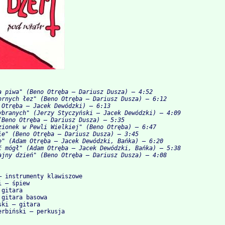
a piwa" (Beno Otręba – Dariusz Dusza) – 4:52

brnych łez" (Beno Otręba – Dariusz Dusza) – 6:12

 Otręba – Jacek Dewódzki) – 6:13

ybranych" (Jerzy Styczyński – Jacek Dewódzki) – 4:09

(Beno Otręba – Dariusz Dusza) – 5:35

zionek w Pewli Wielkiej" (Beno Otręba) – 6:47

ie" (Beno Otręba – Dariusz Dusza) – 3:45

e" (Adam Otręba – Jacek Dewódzki, Bańka) – 6:20

ć mógł" (Adam Otręba – Jacek Dewódzki, Bańka) – 5:38

– instrumenty klawiszowe

 – śpiew

gitara

gitara basowa

ki – gitara
