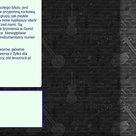
ołego tytułu, jest
ale przyjemną rockową
 grupy, jak zwykle
a mnie najlepszy utwór
przed nami. Są
we brzmienia w Gonić
ce. Niewątpliwie
 instrumentalny numer
tworów, głównie
wersy z Tylko dla
y, old.terazrock.pl