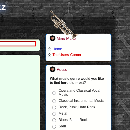
zz
Main Menu
Home
The Users' Corner
Polls
What music genre would you like
to find here the most?
Opera and Classical Vocal
Music
Classical Instrumental Music
Rock, Punk, Hard Rock
Metal
Blues, Blues-Rock
Soul