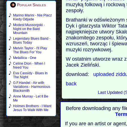
muzyką folkową i rockową t
Popular Singles
zespoły.
Marino Marini - Nie Placz
Brathanki w odświeżonym s
Kiedy Odjade
Dyk i gitarzysta Wiktor Tat
Modest Mussorgski -
Night on the Bald
najpiękniejsze utwory Skal
Mountain
znakomitego zespołu, który
Legendary Blues Band -
Blues Today
wzruszeń, tworząc i śpiewaj
Melvin Taylor - I'll Play
muzyki rozrywkowej.
The Blues For You
Metallica - One
W ostatnim utworze wraz z
Celine Dion - When I
Jacek Zieliński.
Need You
Eva Cassidy - Blues In
download:
uploaded
zidd
The Night
back
G.F.Handel - Air with
Variations - Harmonious
Blacksmith
Last Updated (
Anne Murray - Let It Be
Me
Holmes Brothers - I Want
Before downloading any fil
Jesus To Walk With Me
Term
If you are an artist or age