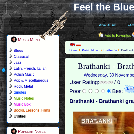
Feel the Blue
ABOUT US
CO
Add to Favorites
Music Menu
Blues
Home
Polish Music
Brathanki
Brathanki
Classical
Brathanki - Brat
Jazz
Latin, French, Italian
Polish Music
Wednesday, 30 November 2
Pop & Miscellaneous
User Rating:
/ 0
Rock, Metal
Poor
Best
Singles
Music Notes
Brathanki - Brathanki gr
Music Box
Books, Lessons, Films
Utilities
Popular Notes