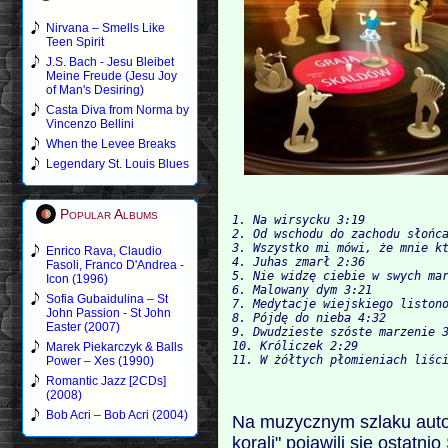
Nirvana – Smells Like
Teen Spirit
J.S. Bach - Jesu Bleibet
Meine Freude (Jesu Joy
of Man's Desiring)
Casta Diva from Norma by
Vincenzo Bellini
When the Levee Breaks
Legendary St. Louis Blues
Popular Albums
1. Na wirsycku 3:19

2. Od wschodu do zachodu słońca
Enrico Rava, Claudio
4. Juhas zmarł 2:36

Fasoli, Franco D'Andrea -
5. Nie widzę ciebie w swych mar
Icon (1996)
6. Malowany dym 3:21

Sofia Gubaidulina – St
John Passion - St John
8. Pójdę do nieba 4:32

Easter (2007)
9. Dwudzieste szóste marzenie 3
10. Króliczek 2:29

Marek Piekarczyk & Balls
Power – Xes (1990)
Romantic Jazz [2CDs]
(2008)
Bob Acri – Bob Acri (2004)
Na muzycznym szlaku aut
korali" pojawili się ostatn