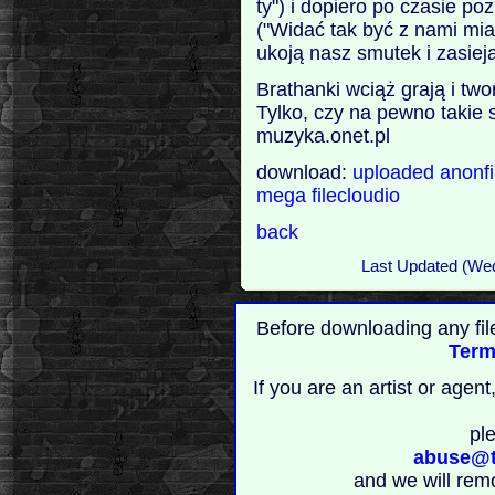
ty") i dopiero po czasie p
("Widać tak być z nami mi
ukoją nasz smutek i zasieją
Brathanki wciąż grają i twor
Tylko, czy na pewno takie 
muzyka.onet.pl
download:
uploaded
anonf
mega
filecloudio
back
Last Updated (We
Before downloading any fil
Term
If you are an artist or age
pl
abuse@t
and we will rem