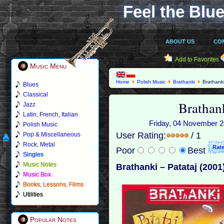
Feel the Blue
ABOUT US
CO
Add to Favorites
Music Menu
Home
Polish Music
Brathanki
Brathanki
Blues
Classical
Brathank
Jazz
Latin, French, Italian
Friday, 04 November 20
Polish Music
User Rating:
/ 1
Pop & Miscellaneous
Rock, Metal
Poor
Best
Singles
Music Notes
Brathanki – Patataj (2001
Music Box
Books, Lessons, Films
Utilities
Popular Notes