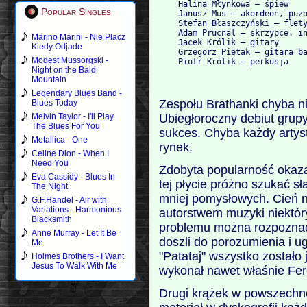
    Halina Młynkowa – śpiew

Popular Singles
    Janusz Mus – akordeon, puzo
    Stefan Błaszczyński – flety
    Adam Prucnal – skrzypce, in
Marino Marini - Nie Placz
    Jacek Królik – gitary

Kiedy Odjade
    Grzegorz Piętak – gitara ba
Modest Mussorgski -
Night on the Bald
Mountain
Legendary Blues Band -
Zespołu Brathanki chyba n
Blues Today
Ubiegłoroczny debiut grupy
Melvin Taylor - I'll Play
The Blues For You
sukces. Chyba każdy artyst
Metallica - One
rynek.
Celine Dion - When I
Need You
Zdobyta popularność okazał
Eva Cassidy - Blues In
tej płycie próżno szukać 
The Night
mniej pomysłowych. Cień n
G.F.Handel - Air with
Variations - Harmonious
autorstwem muzyki niektór
Blacksmith
problemu można rozpoznać 
Anne Murray - Let It Be
doszli do porozumienia i 
Me
"Patataj" wszystko zostało
Holmes Brothers - I Want
Jesus To Walk With Me
wykonał nawet właśnie Fe
Drugi krążek w powszechnej