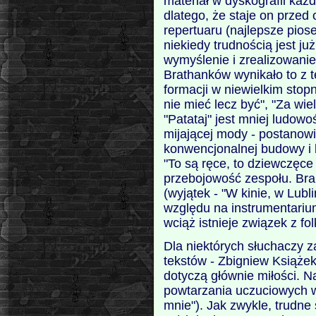
materiał w dyskografii każ
dlatego, że staje on prze
repertuaru (najlepsze piose
niekiedy trudnością jest ju
wymyślenie i zrealizowani
Brathanków wynikało to z 
formacji w niewielkim stop
nie mieć lecz być", "Za wi
"Patataj" jest mniej ludo
mijającej mody - postanowil
konwencjonalnej budowy i b
"To są ręce, to dziewczęce 
przebojowość zespołu. Bra
(wyjątek - "W kinie, w Lubl
względu na instrumentariu
wciąż istnieje związek z fol
Dla niektórych słuchaczy 
tekstów - Zbigniew Książe
dotyczą głównie miłości. 
powtarzania uczuciowych wy
mnie"). Jak zwykle, trudne