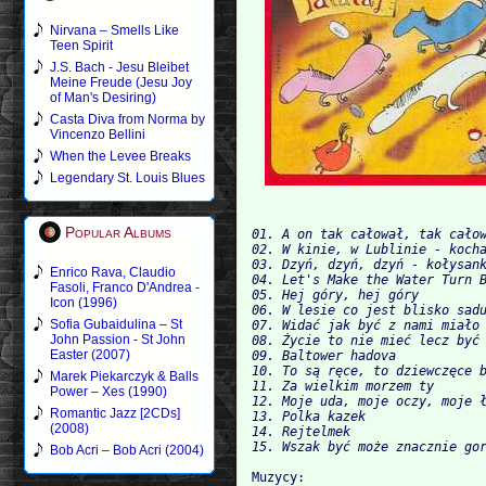
Nirvana – Smells Like
Teen Spirit
J.S. Bach - Jesu Bleibet
Meine Freude (Jesu Joy
of Man's Desiring)
Casta Diva from Norma by
Vincenzo Bellini
When the Levee Breaks
Legendary St. Louis Blues
Popular Albums
01. A on tak całował, tak całow
02. W kinie, w Lublinie - kocha
03. Dzyń, dzyń, dzyń - kołysank
Enrico Rava, Claudio
04. Let's Make the Water Turn B
Fasoli, Franco D'Andrea -
05. Hej góry, hej góry

Icon (1996)
06. W lesie co jest blisko sadu
Sofia Gubaidulina – St
John Passion - St John
08. Życie to nie mieć lecz być

Easter (2007)
09. Baltower hadova

10. To są ręce, to dziewczęce b
Marek Piekarczyk & Balls
11. Za wielkim morzem ty

Power – Xes (1990)
12. Moje uda, moje oczy, moje ł
Romantic Jazz [2CDs]
13. Po
(2008)
14. Rejtelmek

Bob Acri – Bob Acri (2004)
Muzycy:
