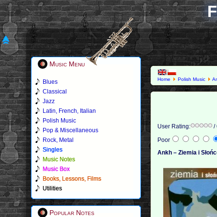
F
Music Menu
Home
Polish Music
A
Blues
Classical
Jazz
Latin, French, Italian
Polish Music
User Rating:
/
Pop & Miscellaneous
Rock, Metal
Poor
Singles
Ankh – Ziemia i Słońc
Music Notes
Music Box
Books, Lessons, Films
Utilities
Popular Notes