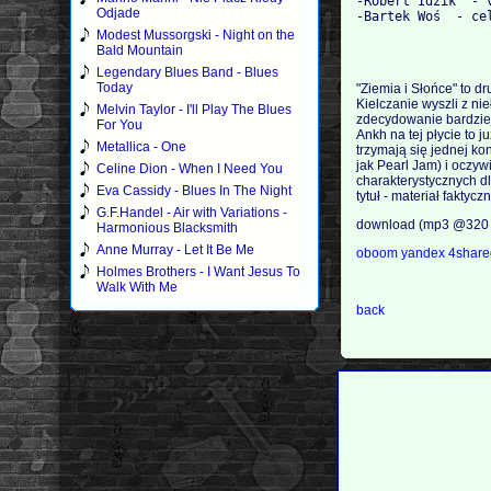
-Robert Idzik  - v
Odjade
Modest Mussorgski - Night on the
Bald Mountain
Legendary Blues Band - Blues
Today
"Ziemia i Słońce" to d
Kielczanie wyszli z ni
Melvin Taylor - I'll Play The Blues
zdecydowanie bardziej
For You
Ankh na tej płycie to 
Metallica - One
trzymają się jednej ko
jak Pearl Jam) i oczy
Celine Dion - When I Need You
charakterystycznych dl
Eva Cassidy - Blues In The Night
tytuł - materiał faktycz
G.F.Handel - Air with Variations -
download (mp3 @320 
Harmonious Blacksmith
Anne Murray - Let It Be Me
oboom
yandex
4shar
Holmes Brothers - I Want Jesus To
Walk With Me
back