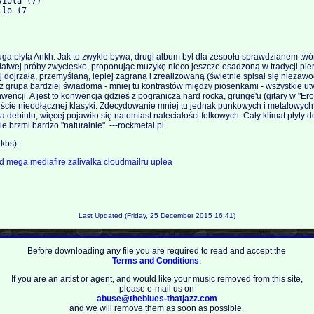
iola (7)

ruga płyta Ankh. Jak to zwykle bywa, drugi album był dla zespołu sprawdzianem twó
ełatwej próby zwycięsko, proponując muzykę nieco jeszcze osadzoną w tradycji pierw
 dojrzałą, przemyślaną, lepiej zagraną i zrealizowaną (świetnie spisał się nieza
już grupa bardziej świadoma - mniej tu kontrastów między piosenkami - wszystkie u
nwencji. A jest to konwencja gdzieś z pogranicza hard rocka, grunge'u (gitary w "Er
wiście nieodłącznej klasyki. Zdecydowanie mniej tu jednak punkowych i metalowyc
a debiutu, więcej pojawiło się natomiast naleciałości folkowych. Cały klimat płyty 
nie brzmi bardzo "naturalnie". ---rockmetal.pl
kbs):
ed
mega
mediafire
zalivalka
cloudmailru
uplea
Last Updated (Friday, 25 December 2015 16:41)
Before downloading any file you are required to read and accept the
Terms and Conditions
.
If you are an artist or agent, and would like your music removed from this site,
please e-mail us on
abuse@theblues-thatjazz.com
and we will remove them as soon as possible.