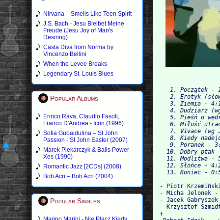
Nirvana – Smells Like Teen Spirit
J.S. Bach - Jesu Bleibet Meine
Freude (Jesu Joy of Man's
Desiring)
Casta Diva from Norma by
Vincenzo Bellini
When the Levee Breaks
Legendary St. Louis Blues
   1. Początek - 
   2. Erotyk (sło
Popular Albums
   3. Ziemia - 4:
   4. Dudziarz (w
Enrico Rava, Claudio Fasoli,
   5. Pieśń o węd
Franco D'Andrea - Icon (1996)
   6. Miłość utra
   7. Vivace (wg 
Sofia Gubaidulina – St John
   8. Kiedy nadej
Passion - St John Easter (2007)
   9. Poranek - 3
Marek Piekarczyk & Balls Power –
  10. Dobry ptak 
Xes (1990)
  11. Modlitwa - 
  12. Słońce - 4:
Romantic Jazz [2CDs] (2008)
  13. Koniec - 0:
Bob Acri – Bob Acri (2004)
- Piotr Krzemiñski
- Micha Jelonek - 
- Jacek Gabryszek 
Popular Singles
- Krzysztof Szmidt
+

Marino Marini - Nie Placz Kiedy