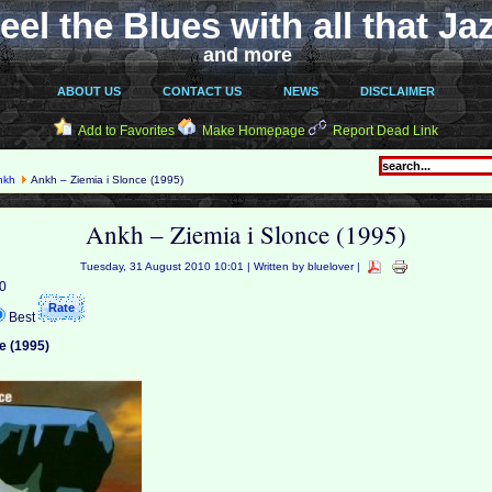
eel the Blues with all that Ja
and more
ABOUT US
CONTACT US
NEWS
DISCLAIMER
Add to Favorites
Make Homepage
Report Dead Link
nkh
Ankh – Ziemia i Slonce (1995)
Ankh – Ziemia i Slonce (1995)
Tuesday, 31 August 2010 10:01 | Written by bluelover |
 0
Best
e (1995)