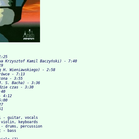
1:25
wa Krzysztof Kamil Baczyński) - 7:40
19
g H. Wieniawskiego) - 2:58
rówce - 7:13
cona - 3:55
J. S. Bacha) - 3:36
dzie czas - 3:30
:40
- 4:12
5:00
27
51
 - guitar, vocals

violin, keyboards

- drums, percussion

 - bass
