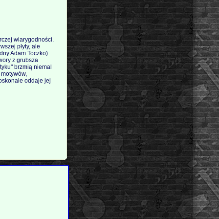
rczej wiarygodności.
szej płyty, ale
wodny Adam Toczko).
twory z grubsza
otyku" brzmią niemal
h motywów,
doskonale oddaje jej