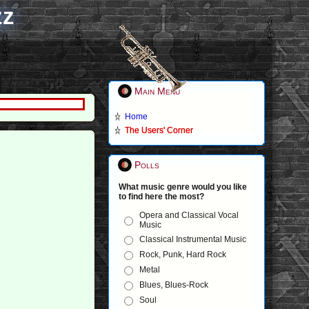
zz
Main Menu
Home
The Users' Corner
Polls
What music genre would you like
to find here the most?
Opera and Classical Vocal
Music
Classical Instrumental Music
Rock, Punk, Hard Rock
Metal
Blues, Blues-Rock
Soul