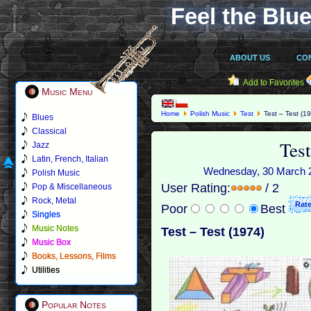
Feel the Blue
ABOUT US
CO
Add to Favorites
Music Menu
Home
Polish Music
Test
Test – Test (1
Blues
Classical
Test
Jazz
Latin, French, Italian
Wednesday, 30 March 20
Polish Music
User Rating:
/ 2
Pop & Miscellaneous
Rock, Metal
Poor
Best
Singles
Music Notes
Test – Test (1974)
Music Box
Books, Lessons, Films
Utilities
Popular Notes