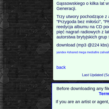
Gąssowskiego o kilka lat 
Generacji.
Trzy utwory pochodzące z a
"Przygoda bez miłości", "P
reedycja albumu na CD poc
pięć nagrań radiowych z l
autorstwa brytyjskich grup 
download (mp3 @224 kbs)
yandex
4shared
mega
mediafire
zaliva
back
Last Updated (S
Before downloading any fil
Term
If you are an artist or age