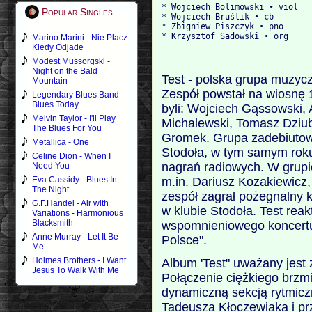
* Wojciech Bolimowski • viol
Popular Singles
* Wojciech Bruślik • cb
* Zbigniew Piszczyk • pno
* Krzysztof Sadowski • org
Marino Marini - Nie Placz
Kiedy Odjade
Modest Mussorgski -
Night on the Bald
Test - polska grupa muzycz
Mountain
Zespół powstał na wiosnę 
Legendary Blues Band -
Blues Today
byli: Wojciech Gąssowski, 
Melvin Taylor - I'll Play
Michalewski, Tomasz Dziu
The Blues For You
Gromek. Grupa zadebiutow
Metallica - One
Stodoła, w tym samym rok
Celine Dion - When I
nagrań radiowych. W grupi
Need You
m.in. Dariusz Kozakiewicz,
Eva Cassidy - Blues In
The Night
zespół zagrał pożegnalny k
G.F.Handel - Air with
w klubie Stodoła. Test reak
Variations - Harmonious
Blacksmith
wspomnieniowego koncert
Anne Murray - Let It Be
Polsce".
Me
Holmes Brothers - I Want
Album 'Test" uważany jest
Jesus To Walk With Me
Połączenie ciężkiego brzmi
dynamiczną sekcją rytmic
Tadeusza Kłoczewiaka i p