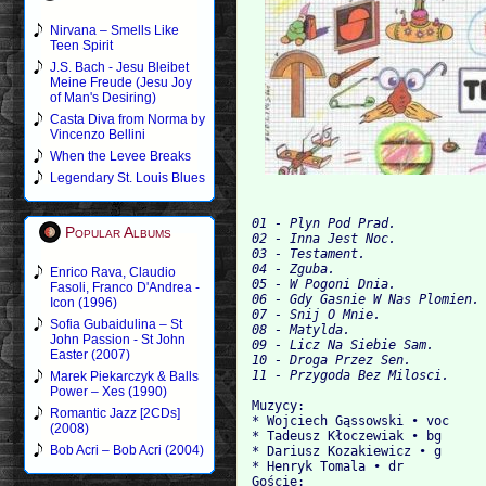
Nirvana – Smells Like
Teen Spirit
J.S. Bach - Jesu Bleibet
Meine Freude (Jesu Joy
of Man's Desiring)
Casta Diva from Norma by
Vincenzo Bellini
When the Levee Breaks
Legendary St. Louis Blues
01 - Plyn Pod Prad.           
Popular Albums
02 - Inna Jest Noc.
03 - Testament.
04 - Zguba.
Enrico Rava, Claudio
05 - W Pogoni Dnia.
Fasoli, Franco D'Andrea -
06 - Gdy Gasnie W Nas Plomien.
Icon (1996)
07 - Snij O Mnie.
Sofia Gubaidulina – St
08 - Matylda.
John Passion - St John
09 - Licz Na Siebie Sam.
Easter (2007)
10 - Droga Przez Sen.
11 - Przygoda Bez Milosci.    
Marek Piekarczyk & Balls
Power – Xes (1990)
Muzycy:
Romantic Jazz [2CDs]
* Wojciech Gąssowski • voc
(2008)
* Tadeusz Kłoczewiak • bg
Bob Acri – Bob Acri (2004)
* Dariusz Kozakiewicz • g
* Henryk Tomala • dr
Goście: