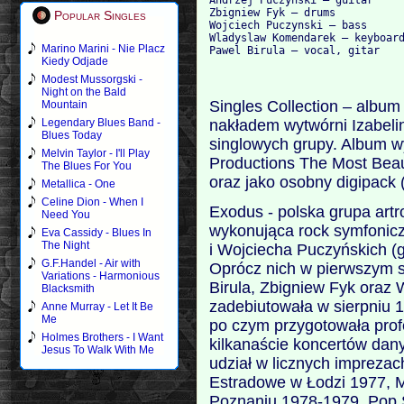
Zbigniew Fyk — drums
Popular Singles
Wojciech Puczynski — bass
Wladyslaw Komendarek — keyboar
Marino Marini - Nie Placz
Pawel Birula — vocal, gitar
Kiedy Odjade
Modest Mussorgski -
Night on the Bald
Singles Collection – albu
Mountain
nakładem wytwórni Izabelin
Legendary Blues Band -
Blues Today
singlowych grupy. Album 
Melvin Taylor - I'll Play
Productions The Most Beau
The Blues For You
oraz jako osobny digipack 
Metallica - One
Celine Dion - When I
Exodus - polska grupa art
Need You
wykonująca rock symfonicz
Eva Cassidy - Blues In
The Night
i Wojciecha Puczyńskich (g
G.F.Handel - Air with
Oprócz nich w pierwszym sk
Variations - Harmonious
Birula, Zbigniew Fyk oraz
Blacksmith
zadebiutowała w sierpniu 
Anne Murray - Let It Be
Me
po czym przygotowała prof
Holmes Brothers - I Want
kilkanaście koncertów dan
Jesus To Walk With Me
udział w licznych imprezac
Estradowe w Łodzi 1977,
Poznaniu 1978-1979, Pop 