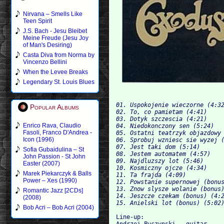
Nirvana – Smells Like
Teen Spirit
J.S. Bach - Jesu Bleibet
Meine Freude (Jesu Joy
of Man's Desiring)
Casta Diva from Norma by
Vincenzo Bellini
When the Levee Breaks
Legendary St. Louis Blues
01. Uspokojenie wieczorne (4:3
Popular Albums
02. To, co pamietam (4:41)
03. Dotyk szczescia (4:21)
Enrico Rava, Claudio
04. Niedokonczony sen (5:24)  
Fasoli, Franco D'Andrea -
05. Ostatni teatrzyk objazdowy
Icon (1996)
06. Sprobuj wzniesc sie wyzej 
07. Jest taki dom (5:14)
Sofia Gubaidulina – St
08. Jestem automatem (4:57)
John Passion - St John
09. Najdluzszy lot (5:46)
Easter (2007)
10. Kosmiczny ojcze (4:34)
Marek Piekarczyk & Balls
11. Ta frajda (4:09)          
Power – Xes (1990)
12. Powstanie supernowej (bonu
13. Znow slysze wolanie (bonus
Romantic Jazz [2CDs]
14. Jeszcze czekam (bonus) (4:
(2008)
15. Anielski lot (bonus) (5:02
Bob Acri – Bob Acri (2004)
Line-up:
Andrzej Puczynski — guitar