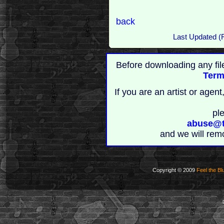
back
Last Updated (
Before downloading any fil
Term
If you are an artist or age
pl
abuse@t
and we will rem
Copyright © 2009
Feel the Bl