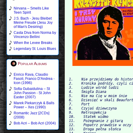
Nirvana – Smells Like
Teen Spirit
J.S. Bach - Jesu Bleibet
Meine Freude (Jesu Joy
of Man's Desiring)
Casta Diva from Norma by
Vincenzo Bellini
When the Levee Breaks
Legendary St. Louis Blues
Popular Albums
Enrico Rava, Claudio
Fasoli, Franco D'Andrea -
1.    Nie przejdziemy do histor
Icon (1996)
2.    Kronika podróży, czyli ci
3.    Ludzie wśród ludzi 

Sofia Gubaidulina – St
4.    Śmigła Diana

John Passion - St John
5.    Nie ma Cię w moim śnie

Easter (2007)
6.    Dziesięć w skali Beaufort
Marek Piekarczyk & Balls
7.    Port

Power – Xes (1990)
8.    Czyjaś dziewczyna

9.    Retrospekcja

Romantic Jazz [2CDs]
10.    Statek widmo

(2008)
11.    Pożegnanie z gitarą

Bob Acri – Bob Acri (2004)
12.    Popatrz prawdzie w oczy

13.    Droga pełna słońca 
