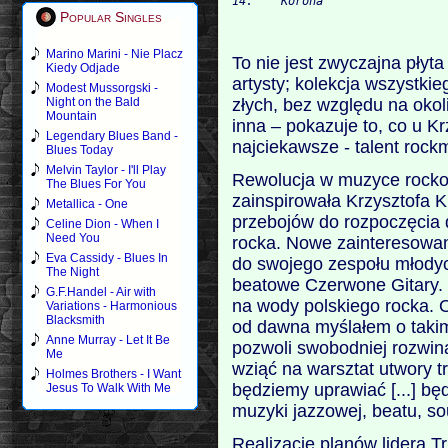
Popular Singles
Marino Marini - Nie Placz
To nie jest zwyczajna płyta 
Kiedy Odjade
artysty; kolekcja wszystkie
Modest Mussorgski -
złych, bez względu na okoli
Night on the Bald
Mountain
inna – pokazuje to, co u K
Legendary Blues Band -
najciekawsze - talent rock
Blues Today
Melvin Taylor - I'll Play
Rewolucja w muzyce rockow
The Blues For You
zainspirowała Krzysztofa
Metallica - One
przebojów do rozpoczęcia
Celine Dion - When I
Need You
rocka. Nowe zainteresowa
Eva Cassidy - Blues In
do swojego zespołu młodyc
The Night
beatowe Czerwone Gitary.
G.F.Handel - Air with
na wody polskiego rocka. 
Variations - Harmonious
Blacksmith
od dawna myślałem o takim
Anne Murray - Let It Be
pozwoli swobodniej rozwi
Me
wziąć na warsztat utwory tr
Holmes Brothers - I Want
będziemy uprawiać [...] b
Jesus To Walk With Me
muzyki jazzowej, beatu, so
Realizacje planów lidera T