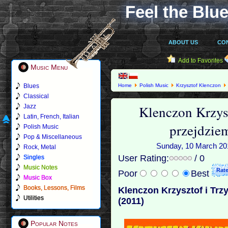
Feel the Blue
ABOUT US
CO
Add to Favorites
Music Menu
Blues
Home
Polish Music
Krzysztof Klenczon
Classical
Klenczon Krzysz
Jazz
Latin, French, Italian
przejdziem
Polish Music
Pop & Miscellaneous
Sunday, 10 March 2013
Rock, Metal
User Rating:
/ 0
Singles
Music Notes
Poor
Best
Music Box
Books, Lessons, Films
Klenczon Krzysztof i Trzy
Utilities
(2011)
Popular Notes