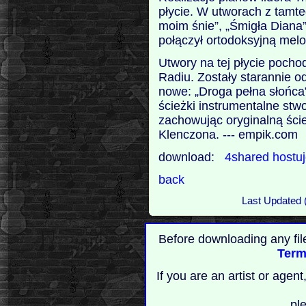
płycie. W utworach z tamte
moim śnie”, „Śmigła Diana”
połączył ortodoksyjną melo
Utwory na tej płycie poch
Radiu. Zostały starannie 
nowe: „Droga pełna słońca
ścieżki instrumentalne st
zachowując oryginalną ści
Klenczona. --- empik.com
download:
4shared
hostu
back
Last Updated 
Before downloading any fil
Term
If you are an artist or age
pl