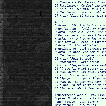
15.Sinfonia - Recitativo: "Dopo i
16.Recitativo: "Oh Dei! che inf
17.Aria: "Il cor mio, ch’è già pe
18.Recitativo: "Svanisci oh reo t
Act 3
1.Arioso: "Sfortunato è il mio valo
2.Recitativo: "L’adulator s’appre
3.Aria: "Sarò qual vento, che nell
4.Recitativo - "La resa libertà d
5.Aria: "Sì, m’è caro imitar quel b
6.Recitativo: "Sento un’interna in
7.Aria: "Brilla nell’alma"	5:23

8.Recitativo: "Qual tormento cr
9.Aria: "L’amor, che per te sento"	4
10.Recitativo: "Sì generoso aff
11.Aria: "Pupille amate"	2:23

12.Recitativo: "Numi eterni"	0:32

13.Aria: "Tempesta e calma sento ne
14."D’uom fiero nel soglio si domi
15.Recitativo: "Chi oserà traditor
16.Aria: "Prove sono di grandezza"	3
17."Spegni, oh supremo Regnator
18.Duetto: "In generoso onor, bell
19."Cara, la tua beltà in me sol re
Countertenor Vocals – Max Emanu
Soprano Vocals – Julia Lezhneva
Tenor Vocals – Juan Sancho 

Bass Vocals – In-Sung Sim
