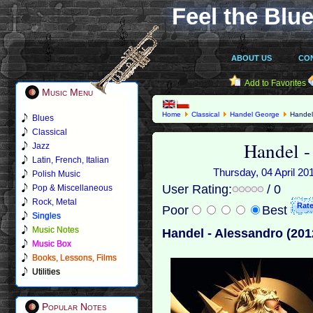
Feel the Blue
ABOUT US
CO
Add to Favorites
Music Menu
Home
Classical
Handel George
Handel 
Blues
Classical
Handel -
Jazz
Latin, French, Italian
Thursday, 04 April 20
Polish Music
User Rating:
/ 0
Pop & Miscellaneous
Rock, Metal
Poor
Best
Singles
Music Notes
Handel - Alessandro (201
Music Box
Books, Lessons, Films
Utilities
Popular Notes