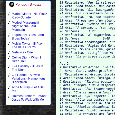
18.Recitativo: "Pur ti ritrovo; e 
Popular Singles
19.Aria: "Men fedele, men costant
20.Recitativo: "Sì, lusingando ei 
21.Aria: "Un lusinghiero dolce pens
Marino Marini - Nie Placz
22.Recitativo: "Tu, che Rossane ado
Kiedy Odjade
23.Aria: "Pregi son d’un alma gran
Modest Mussorgski -
24.Recitativo: "Sempre del suo val
Night on the Bald
25.Aria: "A sprone, a fren leggie
Mountain
26.Sinfonia	1:23

27.Recitativo: "Al magnanimo, al f
Legendary Blues Band -
28.Sinfonia		0:48

Blues Today
29.Recitativo accompagnato: "Prim
Melvin Taylor - I'll Play
30.Recitativo: "Figlio del Re degl
The Blues For You
31.Duetto: "Placa l’alma, quieta il
Metallica - One
32.Recitativo: "Fra gli uomini e fr
Celine Dion - When I
Need You
Act 2
Eva Cassidy - Blues In
1.Recitativo ed Arioso: "Solitudi
The Night
2."Aure, fonti, ombre gradite"	3:40

3."Recitativo ed Arioso: Eccola in
G.F.Handel - Air with
4.Aria: "Vano amore, lusinga, dilet
Variations - Harmonious
5.Recitativo: "Tiranna passion, la
Blacksmith
6.Aria: "Sempre fido e disprezzato"	
Anne Murray - Let It Be
7.Recitativo: "Pur troppo veggio 
Me
8.Aria: "Che tirannia d’Amor!"	6:46

9.Recitativo: "Qui aspetto l’incost
Holmes Brothers - I Want
10.Aria: "Alla sua gabbia d’oro s
Jesus To Walk With Me
11.Recitativo: "Vince al fin la b
12.Aria: "Risolvo abbandonar la be
13.Recitativo: "Finto sereno è d’A
14.Aria: "La cervetta nei lacci avv