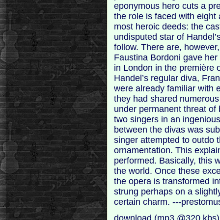
eponymous hero cuts a prett
the role is faced with eight
most heroic deeds: the cas
undisputed star of Handel’s
follow. There are, however, 
Faustina Bordoni gave her f
in London in the première 
Handel’s regular diva, Fra
were already familiar with e
they had shared numerous 
under permanent threat of 
two singers in an ingenious
between the divas was subs
singer attempted to outdo t
ornamentation. This explai
performed. Basically, this 
the world. Once these exc
the opera is transformed int
strung perhaps on a slightl
certain charm. ---prestomu
download (mp3 @320 kbs)