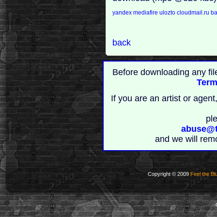
yandex
mediafire
ulozto
cloudmail.ru
ba
back
Before downloading any fil
Term
If you are an artist or age
pl
abuse@t
and we will rem
Copyright © 2009
Feel the Bl