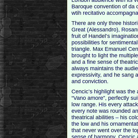
Baroque convention of da ca
wtih recitativo accompagna
There are only three histori
Great (Alessandro), Rosanna
fruit of Handel’s imaginati
possibilities for sentimenta
triangle. Max Emanuel Cenci
brought to light the multipl
and a fine sense of theatr
always maintains the audien
expressivity, and he sang all
and conviction.
Cencic’s highlight was the 
“Vano amore”, perfectly suit
low range. His every attack
every note was rounded and
theatrical abilities – his co
the low and his ornamentat
that never went over the to
sense of harmony, Cencic a