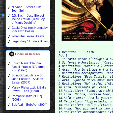
Nirvana – Smells Like
Teen Spirit
J.S. Bach - Jesu Bleibet
Meine Freude (Jesu Joy
of Man's Desiring)
Casta Diva from Norma by
Vincenzo Bellini
When the Levee Breaks
Legendary St. Louis Blues
1.Overture	5:16
Popular Albums

Act 1
2."E tanto ancor s’indugia a super
3.Sinfonia e Recitativo: "Ossid
Enrico Rava, Claudio
4.Recitativo: "Grazie all’eterno Gio
Fasoli, Franco D'Andrea -
5.Aria: "Fra le stragi e fra le mor
Icon (1996)
6.Recitativo accompagnato: "Che vi
Sofia Gubaidulina – St
7.Recitativo: "Ecco Tassile, il re
John Passion - St John
8.Aria: "Quanto dolce amor sarìa s
Easter (2007)
9.Recitativo: "Ne’ trofei d’Aless
10.Aria: "Lusinghe più care"	5:12

Marek Piekarczyk & Balls
11.Recitativo: "Sventurato ch’io so
Power – Xes (1990)
12.Aria: "Vibra, cortese Amor, un’
Romantic Jazz [2CDs]
13.Solo e coro: "Fra le guerre e 
(2008)
14.Recitativo: "Apprestasti, oh C
Bob Acri – Bob Acri (2004)
15.Recitativo: "Dalla vittoria al
16.Aria: "No, più soffrir non vogli
17.Recitativo accompagnato: "Vilip