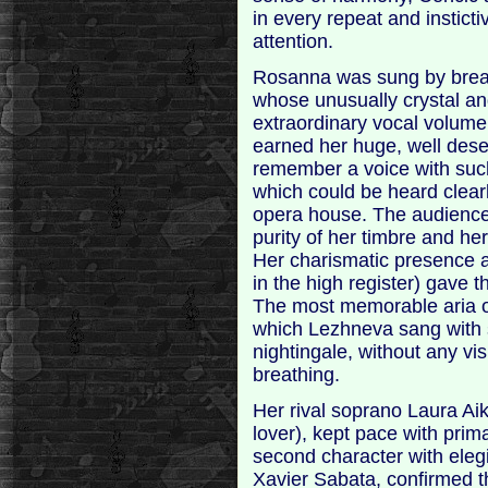
in every repeat and instict
attention.
Rosanna was sung by brea
whose unusually crystal and
extraordinary vocal volume,
earned her huge, well deser
remember a voice with such
which could be heard clearl
opera house. The audience 
purity of her timbre and he
Her charismatic presence a
in the high register) gave t
The most memorable aria of
which Lezhneva sang with s
nightingale, without any visi
breathing.
Her rival soprano Laura Aik
lover), kept pace with pri
second character with eleg
Xavier Sabata, confirmed th