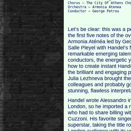
Chorus – The City Of Athens Cho
Orchestra – Armonia Atenea

Let’s be clear: this was a 
the first five notes of the
Armonia Aténéa led by Geo
Salle Pleyel with Handel’s 
remarkable emerging talen
conductors, the energetic 
how to create instant Hande
the brilliant and engaging
Julia Lezhneva brought the
colleagues and probably go
stunning, flawless interpre
Handel wrote Alessandro in
London, so he imported a n
who had to share billing w
Cuzzoni. His favorite singe
superstar, taking the title
London audience with its voc