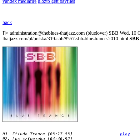
yandex
mediafire
ulozto
gett
bayfiles
back
]]>
administration@theblues-thatjazz.com (bluelover)
SBB
Wed, 10 O
thatjazz.com/pl/polska/319-sbb/8557-sbb-blue-trance-2010.html
SBB 
01. Etiuda Trance [03:17.53]                   
play
02. Los człowieka [04:46.92]