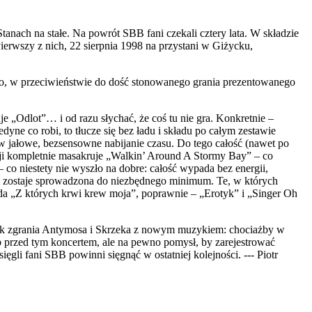
nach na stałe. Na powrót SBB fani czekali cztery lata. W składzie
erwszy z nich, 22 sierpnia 1998 na przystani w Giżycku,
owo, w przeciwieństwie do dość stonowanego grania prezentowanego
e „Odlot”… i od razu słychać, że coś tu nie gra. Konkretnie –
ne co robi, to tłucze się bez ładu i składu po całym zestawie
 w jałowe, bezsensowne nabijanie czasu. Do tego całość (nawet po
ji kompletnie masakruje „Walkin’ Around A Stormy Bay” – co
 co niestety nie wyszło na dobre: całość wypada bez energii,
nta zostaje sprowadzona do niezbędnego minimum. Te, w których
da „Z których krwi krew moja”, poprawnie – „Erotyk” i „Singer Oh
brak zgrania Antymosa i Skrzeka z nowym muzykiem: chociażby w
 przed tym koncertem, ale na pewno pomysł, by zarejestrować
li fani SBB powinni sięgnąć w ostatniej kolejności. --- Piotr