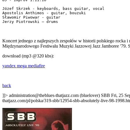
Józef Skrzek - keyboards, bass guitar, vocal

Apostolis Anthimos - guitar, bouzuki

Sławomir Piwowar - guitar

Koncert jednego z najlepszych zespołów w historii polskiego rocka 
Międzynarodowego Festiwalu Muzyki Jazzowej Jazz Jamboree '79. S
download (mp3 @320 kbs):
yandex
mega
mediafire
back
]]>
administration@theblues-thatjazz.com (bluelover)
SBB
Fri, 25 S
thatjazz.com/pl/polska/319-sbb/12954-sbb-absolutely-live-98-1998.ht