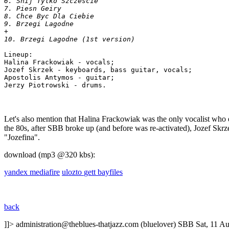
6. Snij Tylko Szczescie

7. Piesn Geiry

8. Chce Byc Dla Ciebie

9. Brzegi Lagodne

+

Lineup:

Halina Frackowiak - vocals;

Jozef Skrzek - keyboards, bass guitar, vocals;

Apostolis Antymos - guitar;

Let's also mention that Halina Frackowiak was the only vocalist who ev
the 80s, after SBB broke up (and before was re-activated), Jozef Skr
"Jozefina".
download (mp3 @320 kbs):
yandex
mediafire
ulozto
gett
bayfiles
back
]]>
administration@theblues-thatjazz.com (bluelover)
SBB
Sat, 11 A