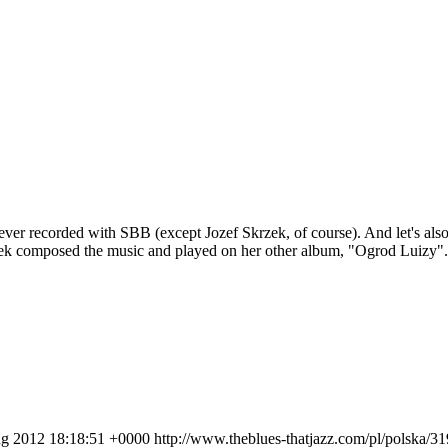
er recorded with SBB (except Jozef Skrzek, of course). And let's also s
zek composed the music and played on her other album, "Ogrod Luizy". 
ug 2012 18:18:51 +0000
http://www.theblues-thatjazz.com/pl/polska/3