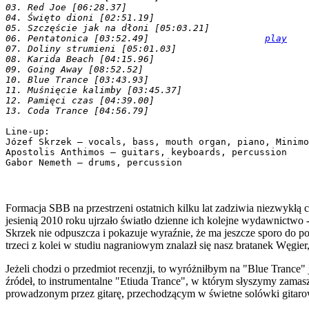
03. Red Joe [06:28.37]
04. Święto dioni [02:51.19]
05. Szczęście jak na dłoni [05:03.21]
06. Pentatonica [03:52.49]                     
play
07. Doliny strumieni [05:01.03]
08. Karida Beach [04:15.96]
09. Going Away [08:52.52]
10. Blue Trance [03:43.93]
11. Muśnięcie kalimby [03:45.37]
12. Pamięci czas [04:39.00]
13. Coda Trance [04:56.79]
Line-up:
Józef Skrzek — vocals, bass, mouth organ, piano, Minimo
Apostolis Anthimos — guitars, keyboards, percussion
Gabor Nemeth — drums, percussion
Formacja SBB na przestrzeni ostatnich kilku lat zadziwia niezwykłą
jesienią 2010 roku ujrzało światło dzienne ich kolejne wydawnictwo 
Skrzek nie odpuszcza i pokazuje wyraźnie, że ma jeszcze sporo do p
trzeci z kolei w studiu nagraniowym znalazł się nasz bratanek Węgie
Jeżeli chodzi o przedmiot recenzji, to wyróżniłbym na "Blue Trance" 
źródeł, to instrumentalne "Etiuda Trance", w którym słyszymy zamas
prowadzonym przez gitarę, przechodzącym w świetne solówki gitaro