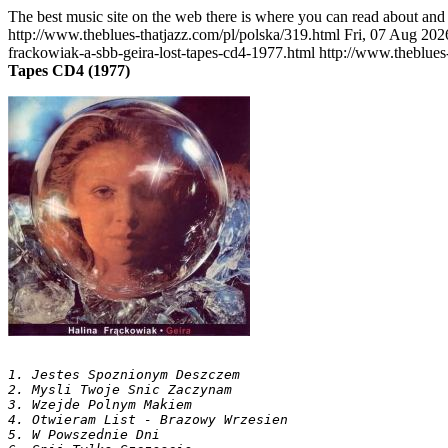
The best music site on the web there is where you can read about and 
http://www.theblues-thatjazz.com/pl/polska/319.html
Fri, 07 Aug 202
frackowiak-a-sbb-geira-lost-tapes-cd4-1977.html
http://www.theblues
Tapes CD4 (1977)
1. Jestes Spoznionym Deszczem

2. Mysli Twoje Snic Zaczynam

3. Wzejde Polnym Makiem

4. Otwieram List - Brazowy Wrzesien

5. W Powszednie Dni
