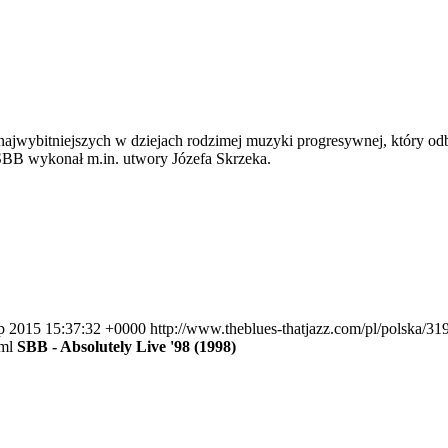
i najwybitniejszych w dziejach rodzimej muzyki progresywnej, który 
BB wykonał m.in. utwory Józefa Skrzeka.
ep 2015 15:37:32 +0000
http://www.theblues-thatjazz.com/pl/polska/31
ml
SBB - Absolutely Live '98 (1998)