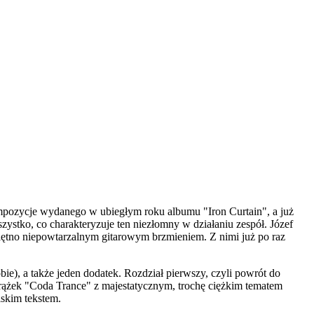
kompozycje wydanego w ubiegłym roku albumu "Iron Curtain", a już
ystko, co charakteryzuje ten niezłomny w działaniu zespół. Józef
piętno niepowtarzalnym gitarowym brzmieniem. Z nimi już po raz
bie), a także jeden dodatek. Rozdział pierwszy, czyli powrót do
 krążek "Coda Trance" z majestatycznym, trochę ciężkim tematem
skim tekstem.