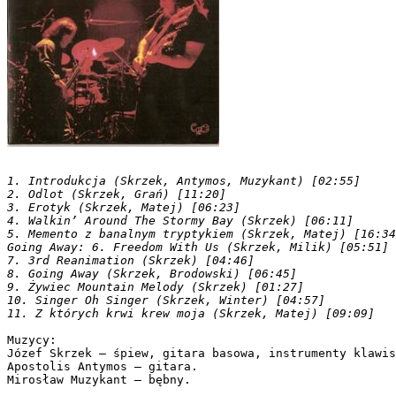
1. Introdukcja (Skrzek, Antymos, Muzykant) [02:55]

2. Odlot (Skrzek, Grań) [11:20]

3. Erotyk (Skrzek, Matej) [06:23]

4. Walkin’ Around The Stormy Bay (Skrzek) [06:11]

5. Memento z banalnym tryptykiem (Skrzek, Matej) [16:34
Going Away: 6. Freedom With Us (Skrzek, Milik) [05:51]

7. 3rd Reanimation (Skrzek) [04:46]

8. Going Away (Skrzek, Brodowski) [06:45]

9. Żywiec Mountain Melody (Skrzek) [01:27]

10. Singer Oh Singer (Skrzek, Winter) [04:57]

Muzycy:

Józef Skrzek – śpiew, gitara basowa, instrumenty klawis
Apostolis Antymos – gitara. 
