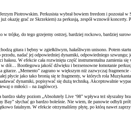
rzym Piotrowskim. Perkusista wybrał bowiem freedom i pozostał w Sta
 okazję grać ze Skrzekiem) za perkusją, zespół wznowił koncerty. Pi
 w trójkę, do tego grzejemy ostrzej, bardziej rockowo, bardziej sur
hodzą gitara i bębny w zgiełkliwym, hałaśliwym unisono. Potem startuj
przodu, nadać jej odpowiedniej dynamiki, odpowiedniego szwungu; jedy
 hałasu. W efekcie cała rozwinięta część instrumentalna zamienia się
nie w dół… Bootlegowa jakość dźwięku i bezsensowne łomotanie perkus
e na gitarze. „Memento” zagrano w większym niż zazwyczaj fragmencie –
łej płycie jako tako bronią się te fragmenty, w których rola Muzyka
si nadawać dynamiki, popisywać się dużą techniką. Akceptowalnie wypa
iewaj o miłości – na żaglówce).
 na bardzo słaby poziom „Absolutely Live ‘98” wpływa też słyszalny 
Bay” słychać go bardzo boleśnie. Nie wiem, ile panowie odbyli prób
wo fatalnym. W efekcie otrzymaliśmy płytę, po którą nawet zaprzysięg