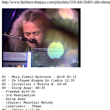
http://www.theblues-thatjazz.com/pl/polska/319-sbb/18491-sbb-silesi
01 - Moja Ziemio Wyśniona - Wish 01:11

02 - Ze Słowem Biegnę Do Ciebie 12:35

03 - Szczęśliwi z Miasta N. 34:45

04 - Going Away: 40:35

- Freedom With Us

- 3rd Reanimation

- Going Away

- (Żywiec) Mountain Melody

- Loneliness - Theme
