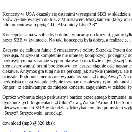
Koncerty w USA okazały się ostatnimi występami SBB w składzie z Je
znów zredukowanym do tria, z Mirosławem Muzykantem (który miał już
udokumentowano płytą CD „Absolutely Live ‘98”.
Koncepcja sama w sobie była dobra: wracamy do korzeni, gramy tylko
przez SBB w kwintecie. No tak, koncepcja była dobra, a realizacja…
Zaczyna się całkiem fajnie. Syntezatorowe odloty Skrzeka. Potem doc
perkusja. Muzykant kompletnie nie umie tej kompozycji pociągnąć do 
perkusyjnym na zasadzie wyprodukowania możliwie największej ilości
zremasterowaniu) brzmi bootlegowo, co jeszcze ciągnie całe nagra
ciekawe, Antymos gra tutaj nie na perkusji jak zwykle (niestety), al
ociężale. Podobnie anemicznie wypada też suita „Going Away”. Na ca
perkusista ma za zadanie jedynie trzymać niespieszny rytm, nie mu
Singer” (z adekwatnym do miejsca koncertu zagajeniem w tekście: śp
Oprócz wybrania złego perkusisty i bardzo przeciętnego brzmienia,
dynamicznych fragmentach „Odlotu” i w „Walkin’ Around The Stormy 
pierwszy koncert SBB w składzie z Muzykantem, był pomysłem wyjątko
„Strzyż” Strzyżowski, artrock.pl
download (mp3 @320 kbs):