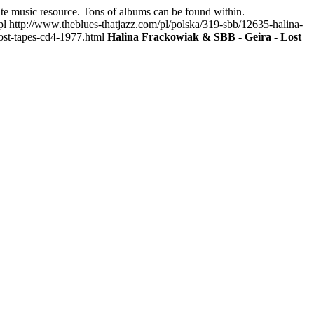
mate music resource. Tons of albums can be found within.
pl
http://www.theblues-thatjazz.com/pl/polska/319-sbb/12635-halina-
ost-tapes-cd4-1977.html
Halina Frackowiak & SBB - Geira - Lost