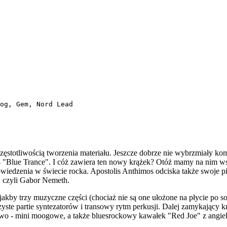
og, Gem, Nord Lead
 częstotliwością tworzenia materiału. Jeszcze dobrze nie wybrzmiały 
- "Blue Trance". I cóż zawiera ten nowy krążek? Otóż mamy na nim wsz
owiedzenia w świecie rocka. Apostolis Anthimos odciska także swoje 
r, czyli Gabor Nemeth.
jakby trzy muzyczne części (chociaż nie są one ułożone na płycie po so
zyste partie syntezatorów i transowy rytm perkusji. Dalej zamykający
wo - mini moogowe, a także bluesrockowy kawałek "Red Joe" z angiel