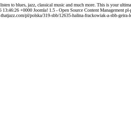
listen to blues, jazz, classical music and much more. This is your ulti
6 13:46:26 +0000
Joomla! 1.5 - Open Source Content Management
pl-
-thatjazz.com/pl/polska/319-sbb/12635-halina-frackowiak-a-sbb-geira-l