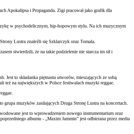
h Apokalipsa i Propaganda. Zigi pracował jako grafik dla
muzykę w psychodelicznym, hip-hopowym stylu. Na ich muzycznym
Strony Lustra znaleźli się Szklarczyk oraz Tomala.
 stwierdzili, że na takie podzielenie nie starcza im sił i
h. Jest to składanka piętnastu utworów, mieszających ze sobą
li też na największych w Polsce festiwalach muzyki reggae.
reggae.
o grupa muzyków zasilających Druga Stronę Lustra na koncertach.
Spowodowane jest to wprowadzeniem nowego instrumentarium oraz
 poprzedniego albumu - „Maxim Jammin” jest odbierana przez media