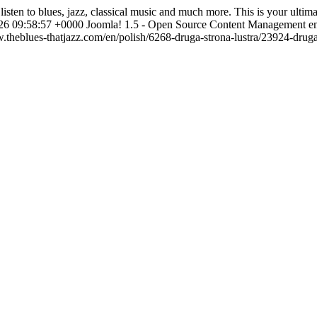
listen to blues, jazz, classical music and much more. This is your ulti
026 09:58:57 +0000
Joomla! 1.5 - Open Source Content Management
e
w.theblues-thatjazz.com/en/polish/6268-druga-strona-lustra/23924-dru