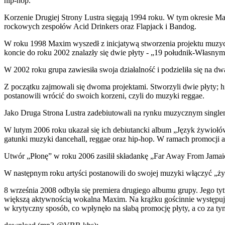
hip-hop.
Korzenie Drugiej Strony Lustra sięgają 1994 roku. W tym okresie M
rockowych zespołów Acid Drinkers oraz Flapjack i Bandog.
W roku 1998 Maxim wyszedł z inicjatywą stworzenia projektu muzy
koncie do roku 2002 znalazły się dwie płyty - „19 południk-Własnym 
W 2002 roku grupa zawiesiła swoja działalność i podzieliła się na dw
Z początku zajmowali się dwoma projektami. Stworzyli dwie płyty; hi
postanowili wrócić do swoich korzeni, czyli do muzyki reggae.
Jako Druga Strona Lustra zadebiutowali na rynku muzycznym singl
W lutym 2006 roku ukazał się ich debiutancki album „Język żywiołów
gatunki muzyki dancehall, reggae oraz hip-hop. W ramach promocji a
Utwór „Płonę” w roku 2006 zasilił składankę „Far Away From Jamaica”.
W następnym roku artyści postanowili do swojej muzyki włączyć „ż
8 września 2008 odbyła się premiera drugiego albumu grupy. Jego t
większą aktywnością wokalna Maxim. Na krążku gościnnie występuj
w krytyczny sposób, co wpłynęło na słabą promocję płyty, a co za tym