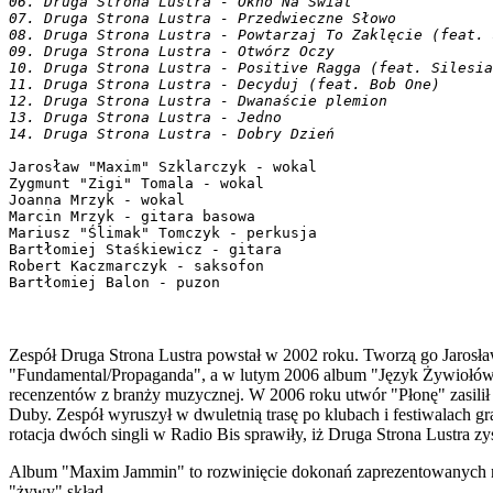
06. Druga Strona Lustra - Okno Na Świat

07. Druga Strona Lustra - Przedwieczne Słowo

08. Druga Strona Lustra - Powtarzaj To Zaklęcie (feat. 
09. Druga Strona Lustra - Otwórz Oczy

10. Druga Strona Lustra - Positive Ragga (feat. Silesia
11. Druga Strona Lustra - Decyduj (feat. Bob One)

12. Druga Strona Lustra - Dwanaście plemion

13. Druga Strona Lustra - Jedno

Jarosław "Maxim" Szklarczyk - wokal

Zygmunt "Zigi" Tomala - wokal

Joanna Mrzyk - wokal

Marcin Mrzyk - gitara basowa 

Mariusz "Ślimak" Tomczyk - perkusja 

Bartłomiej Staśkiewicz - gitara 

Robert Kaczmarczyk - saksofon 

Zespół Druga Strona Lustra powstał w 2002 roku. Tworzą go Jaros
"Fundamental/Propaganda", a w lutym 2006 album "Język Żywiołów". W
recenzentów z branży muzycznej. W 2006 roku utwór "Płonę" zasilił
Duby. Zespół wyruszył w dwuletnią trasę po klubach i festiwalach 
rotacja dwóch singli w Radio Bis sprawiły, iż Druga Strona Lustra 
Album "Maxim Jammin" to rozwinięcie dokonań zaprezentowanych na p
"żywy" skład.