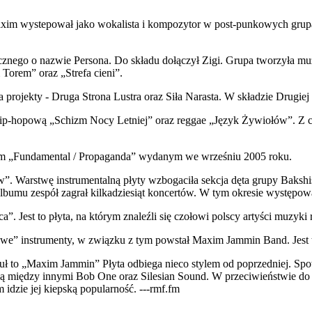
axim wystepował jako wokalista i kompozytor w post-punkowych grupac
cznego o nazwie Persona. Do składu dołączył Zigi. Grupa tworzyła 
Torem” oraz „Strefa cieni”.
a projekty - Druga Strona Lustra oraz Siła Narasta. W składzie Drugiej 
p-hopową „Schizm Nocy Letniej” oraz reggae „Język Żywiołów”. Z czasem
em „Fundamental / Propaganda” wydanym we wrześniu 2005 roku.
”. Warstwę instrumentalną płyty wzbogaciła sekcja dęta grupy Bakshis
lbumu zespół zagrał kilkadziesiąt koncertów. W tym okresie występowa
 Jest to płyta, na którym znaleźli się czołowi polscy artyści muzyki 
ywe” instrumenty, w związku z tym powstał Maxim Jammin Band. Jest t
ytuł to „Maxim Jammin” Płyta odbiega nieco stylem od poprzedniej. 
ą między innymi Bob One oraz Silesian Sound. W przeciwieństwie do
 idzie jej kiepską popularność. ---rmf.fm