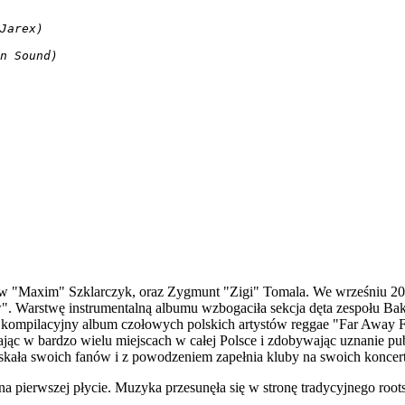
Jarex)

n Sound)

ław "Maxim" Szklarczyk, oraz Zygmunt "Zigi" Tomala. We wrześniu 20
arstwę instrumentalną albumu wzbogaciła sekcja dęta zespołu Bakshis
 kompilacyjny album czołowych polskich artystów reggae "Far Away Fr
grając w bardzo wielu miejscach w całej Polsce i zdobywając uznanie
zyskała swoich fanów i z powodzeniem zapełnia kluby na swoich koncer
ierwszej płycie. Muzyka przesunęła się w stronę tradycyjnego roots