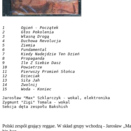
1 	Ogień - Początek 	

2 	Głos Pokolenia 	

3 	Własną Drogą 	

4 	Duchowa Revolucja 	

5 	Ziemia 	

6 	Fundamental 	

7 	Kiedy Nadejdzie Ten Dzień 	

8 	Propaganda 	

9 	Ile Z Siebie Dasz 	

10 	Powietrze 	

11 	Pierwszy Promień Słońca 	

12 	Dzieciak 	

13 	Siła Jah 	

14 	Zwolnij 	

Jarosław "Max" Szklarczyk - wokal, elektronika

Zygmunt "Zigi" Tomala - wokal

Polski zespół grający reggae. W skład grupy wchodzą - Jarosław „M