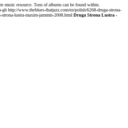
mate music resource. Tons of albums can be found within.
n-gb
http://www.theblues-thatjazz.com/en/polish/6268-druga-strona-
ga-strona-lustra-maxim-jammin-2008.html
Druga Strona Lustra -