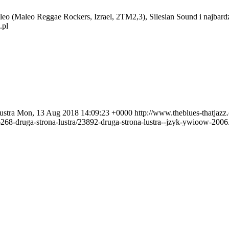
aleo Reggae Rockers, Izrael, 2TM2,3), Silesian Sound i najbardzie
.pl
ustra
Mon, 13 Aug 2018 14:09:23 +0000
http://www.theblues-thatjazz
6268-druga-strona-lustra/23892-druga-strona-lustra--jzyk-ywioow-2006