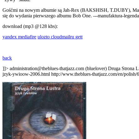
Gośćmi na nowym albumie są Jah-Rex (BAKSHISH, T.DUBY), Maleo (M
się do wydania pierwszego albumu Bob One. ---manufaktura-legenda
download (mp3 @128 kbs):
yandex
mediafire
ulozto
cloudmailru
gett
back
]]>
administration@theblues-thatjazz.com (bluelover)
Druga Strona L
jzyk-ywioow-2006.html
http://www.theblues-thatjazz.com/en/polish/