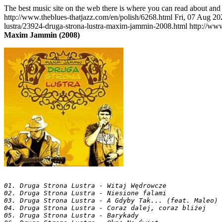
The best music site on the web there is where you can read about and 
http://www.theblues-thatjazz.com/en/polish/6268.html
Fri, 07 Aug 2
lustra/23924-druga-strona-lustra-maxim-jammin-2008.html
http://ww
Maxim Jammin (2008)
01. Druga Strona Lustra - Witaj Wędrowcze

02. Druga Strona Lustra - Niesione falami

03. Druga Strona Lustra - A Gdyby Tak... (feat. Maleo)

04. Druga Strona Lustra - Coraz dalej, coraz bliżej

05. Druga Strona Lustra - Barykady
