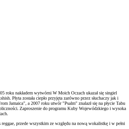
05 roku nakładem wytwórni W Moich Oczach ukazał się singiel
h. Płyta została ciepło przyjęta zarówno przez słuchaczy jak i
om Jamaica", a 2007 roku utwór "Psalm" znalazł się na płycie Tabu
 publiczności. Zaproszenie do programu Kuby Wojewódzkiego i wysoka
tach.
 reggae, przede wszystkim ze względu na nową wokalistkę i w pełni