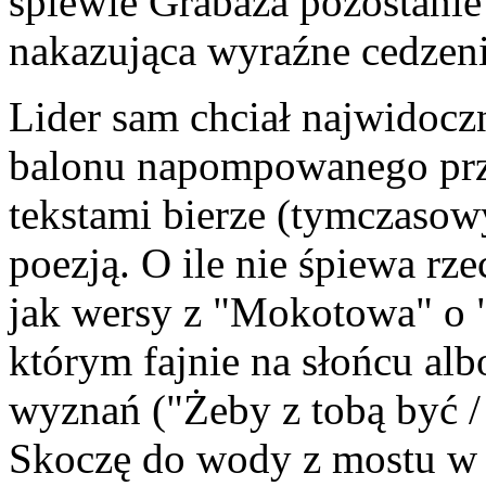
śpiewie Grabaża pozostanie
nakazująca wyraźne cedzen
Lider sam chciał najwidoczn
balonu napompowanego prz
tekstami bierze (tymczaso
poezją. O ile nie śpiewa rz
jak wersy z "Mokotowa" o "
którym fajnie na słońcu alb
wyznań ("Żeby z tobą być / 
Skoczę do wody z mostu w P