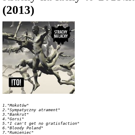
(2013)
1."Mokotów"

2."Sympatyczny atrament"

3."Bankrut"

4."Gorsi"

5."I can't get no gratisfaction"

6."Bloody Poland"

7."Rumieniec"
