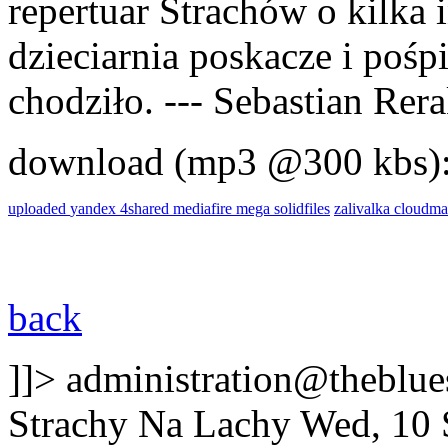
repertuar Strachów o kilka 
dzieciarnia poskacze i pośp
chodziło. --- Sebastian Rer
download (mp3 @300 kbs)
uploaded
yandex
4shared
mediafire
mega
solidfiles
zalivalka
cloudma
back
]]>
administration@theblues
Strachy Na Lachy
Wed, 10 