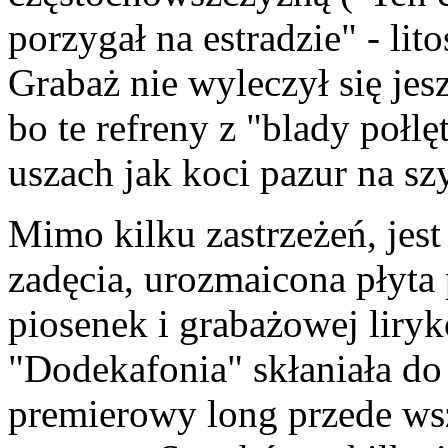
porzygał na estradzie" - lit
Grabaż nie wyleczył się jes
bo te refreny z "blady połlę
uszach jak koci pazur na sz
Mimo kilku zastrzeżeń, jes
zadęcia, urozmaicona płyta
piosenek i grabażowej liryko
"Dodekafonia" skłaniała do
premierowy long przede ws