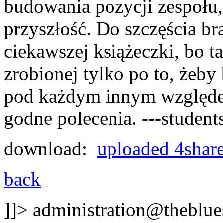
budowania pozycji zespołu,
przyszłość. Do szczęścia b
ciekawszej książeczki, bo t
zrobionej tylko po to, żeby b
pod każdym innym względem
godne polecenia. ---students
download:
uploaded
4shar
back
]]>
administration@theblues