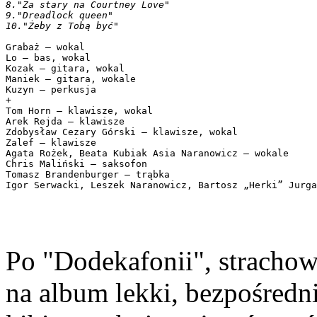
8."Za stary na Courtney Love"

9."Dreadlock queen"

Grabaż – wokal

Lo – bas, wokal

Kozak – gitara, wokal

Maniek – gitara, wokale

Kuzyn – perkusja

+

Tom Horn – klawisze, wokal 

Arek Rejda – klawisze

Zdobysław Cezary Górski – klawisze, wokal

Zalef – klawisze

Agata Rożek, Beata Kubiak Asia Naranowicz – wokale

Chris Maliński – saksofon

Tomasz Brandenburger – trąbka

Po "Dodekafonii", stracho
na album lekki, bezpośredni