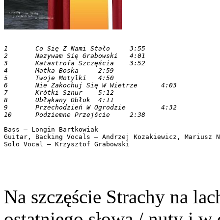
1 	Co Się Z Nami Stało 	3:55

2 	Nazywam Się Grabowski 	4:01

3 	Katastrofa Szczęścia 	3:52

4 	Matka Boska 	2:59

5 	Twoje Motylki 	4:50

6 	Nie Zakochuj Się W Wietrze 	4:03

7 	Krótki Sznur 	5:12

8 	Obłąkany Obłok 	4:11

9 	Przechodzień W Ogrodzie 	4:32

Bass – Longin Bartkowiak

Guitar, Backing Vocals – Andrzej Kozakiewicz, Mariusz N
Na szczęście Strachy na la
ostatniego słowa / nuty i w