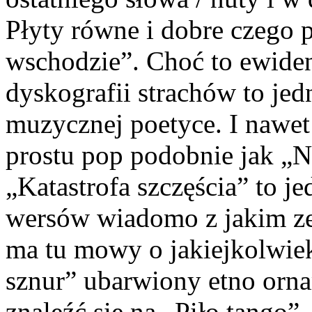
Płyty równe i dobre czego 
wschodzie”. Choć to ewiden
dyskografii strachów to je
muzycznej poetyce. I nawet 
prostu pop podobnie jak „N
„Katastrofa szczęścia” to j
wersów wiadomo z jakim z
ma tu mowy o jakiejkolwiek
sznur” ubarwiony etno orn
znaleźć się na „Piło tango”