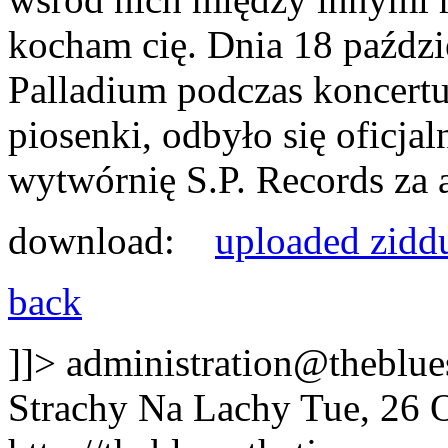
kocham cię. Dnia 18 paździ
Palladium podczas koncert
piosenki, odbyło się oficjal
wytwórnię S.P. Records za 
download:
uploaded
zid
back
]]>
administration@theblues
Strachy Na Lachy
Tue, 26 