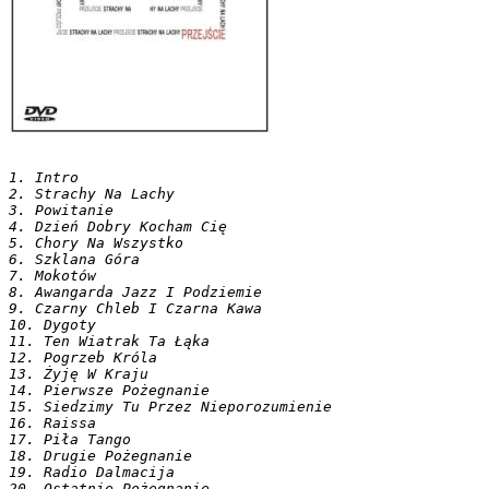
1. Intro

2. Strachy Na Lachy

3. Powitanie

4. Dzień Dobry Kocham Cię

5. Chory Na Wszystko

6. Szklana Góra

7. Mokotów

8. Awangarda Jazz I Podziemie

9. Czarny Chleb I Czarna Kawa

10. Dygoty

11. Ten Wiatrak Ta Łąka

12. Pogrzeb Króla

13. Żyję W Kraju

14. Pierwsze Pożegnanie

15. Siedzimy Tu Przez Nieporozumienie

16. Raissa

17. Piła Tango

18. Drugie Pożegnanie

19. Radio Dalmacija

20. Ostatnie Pożegnanie
