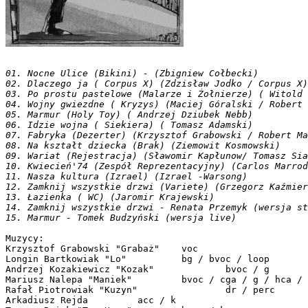
01. Nocne Ulice (Bikini) - (Zbigniew Cołbecki)
02. Dlaczego ja ( Corpus X) (Zdzisław Jodko / Corpus X)
03. Po prostu pastelowe (Malarze i Żołnierze) ( Witold 
04. Wojny gwiezdne ( Kryzys) (Maciej Góralski / Robert 
05. Marmur (Holy Toy) ( Andrzej Dziubek Nebb)
06. Idzie wojna ( Siekiera) ( Tomasz Adamski)
07. Fabryka (Dezerter) (Krzysztof Grabowski / Robert Ma
08. Na kształt dziecka (Brak) (Ziemowit Kosmowski)
09. Wariat (Rejestracja) (Sławomir Kapłunow/ Tomasz Sia
10. Kwiecień'74 (Zespół Reprezentacyjny) (Carlos Marrod
11. Nasza kultura (Izrael) (Izrael -Warsong)
12. Zamknij wszystkie drzwi (Variete) (Grzegorz Kaźmier
13. Łazienka ( WC) (Jaromir Krajewski)
14. Zamknij wszystkie drzwi - Renata Przemyk (wersja st
15. Marmur - Tomek Budzyński (wersja live)
Muzycy:

Krzysztof Grabowski "Grabaż" 	voc	

Longin Bartkowiak "Lo"		bg / bvoc / loop	

Andrzej Kozakiewicz "Kozak"		bvoc / g	

Mariusz Nalepa "Maniek"		bvoc / cga / g / hca / perc	

Rafał Piotrowiak "Kuzyn"		dr / perc	

Arkadiusz Rejda		acc / k	
