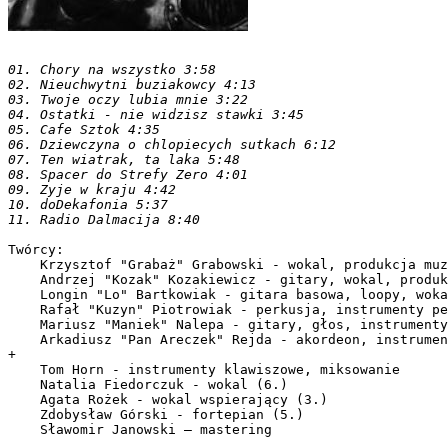
01. Chory na wszystko 3:58
02. Nieuchwytni buziakowcy 4:13
03. Twoje oczy lubia mnie 3:22
04. Ostatki - nie widzisz stawki 3:45
05. Cafe Sztok 4:35
06. Dziewczyna o chlopiecych sutkach 6:12
07. Ten wiatrak, ta laka 5:48
08. Spacer do Strefy Zero 4:01
09. Zyje w kraju 4:42
10. doDekafonia 5:37
11. Radio Dalmacija 8:40
Twórcy:

    Krzysztof "Grabaż" Grabowski - wokal, produkcja muz
    Andrzej "Kozak" Kozakiewicz - gitary, wokal, produk
    Longin "Lo" Bartkowiak - gitara basowa, loopy, woka
    Rafał "Kuzyn" Piotrowiak - perkusja, instrumenty pe
    Mariusz "Maniek" Nalepa - gitary, głos, instrumenty
    Arkadiusz "Pan Areczek" Rejda - akordeon, instrumen
+

    Tom Horn - instrumenty klawiszowe, miksowanie

    Natalia Fiedorczuk - wokal (6.)

    Agata Rożek - wokal wspierający (3.)

    Zdobysław Górski - fortepian (5.)
