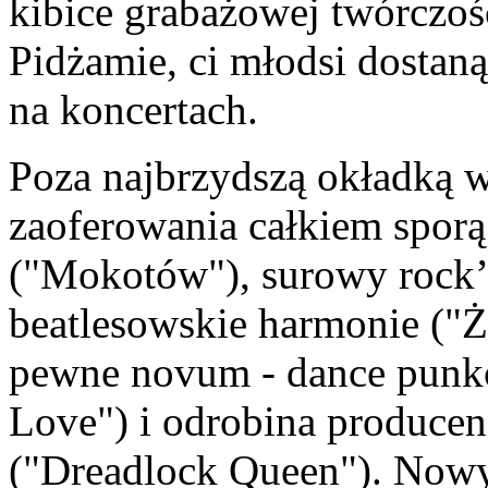
kibice grabażowej twórczoś
Pidżamie, ci młodsi dosta
na koncertach.
Poza najbrzydszą okładką w 
zaoferowania całkiem sporą
("Mokotów"), surowy rock’n
beatlesowskie harmonie ("Ż
pewne novum - dance punko
Love") i odrobina produce
("Dreadlock Queen"). Nowy