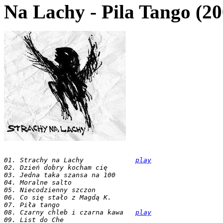
Na Lachy - Pila Tango (20
01. Strachy na Lachy             
play
02. Dzień dobry kocham cię
03. Jedna taka szansa na 100
04. Moralne salto
05. Niecodzienny szczon
06. Co się stało z Magdą K.
07. Piła tango
08. Czarny chleb i czarna kawa   
play
09. List do Che