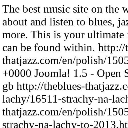
The best music site on the 
about and listen to blues, j
more. This is your ultimate
can be found within.
http://
thatjazz.com/en/polish/150
+0000
Joomla! 1.5 - Open
gb
http://theblues-thatjazz
lachy/16511-strachy-na-la
thatjazz.com/en/polish/150
strachy-na-lachy-to-2013.h