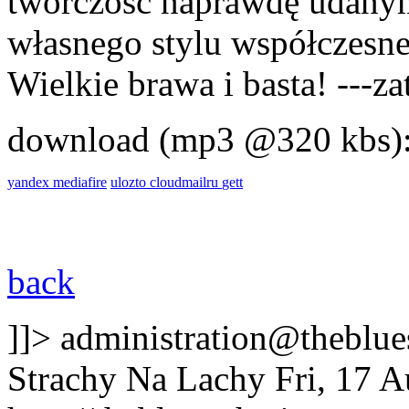
twórczość naprawdę udanym
własnego stylu współczesne
Wielkie brawa i basta! ---
download (mp3 @320 kbs)
yandex
mediafire
ulozto
cloudmailru
gett
back
]]>
administration@theblues
Strachy Na Lachy
Fri, 17 