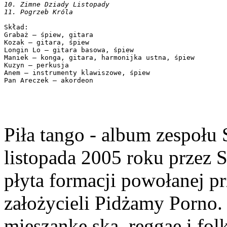
10. Zimne Dziady Listopady 
11. Pogrzeb Króla
Skład:
Grabaż – śpiew, gitara
Kozak – gitara, śpiew
Longin Lo – gitara basowa, śpiew
Maniek – konga, gitara, harmonijka ustna, śpiew
Kuzyn – perkusja
Anem – instrumenty klawiszowe, śpiew
Pan Areczek – akordeon
Piła tango - album zespołu
listopada 2005 roku przez S
płyta formacji powołanej p
założycieli Pidżamy Porno.
mieszankę ska, reggae i fo